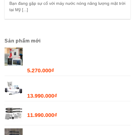
Bạn đang gặp sự cố với máy nước nóng năng lượng mặt trời
tại Mỹ [...]
Sản phẩm mới
Combo Chuông Cửa Màn Hình WiFi Dahua
DHI-VTH2621GW-WP + DHI-VTO2211G-WP-
S2
5.270.000
₫
Bộ Đóng Mở Cửa Tự Động JOYTECH PK300D
- 300kg
13.990.000
₫
Bộ Đóng Mở Cổng Tự Động PKMC03 - 400kg
11.990.000
₫
Bộ Đóng Mở Cổng Tự Động PKMC05 - 200kg