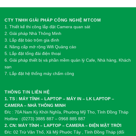
CTY TNHH GIẢI PHÁP CÔNG NGHỆ MTCOM
1.
Thi
ế
t k
ế
thi công l
ắ
p đ
ặ
t Camera quan sát
2.
Gi
ả
i pháp Nhà Thông Minh
3. Lắp đặt báo trộm gia đình
4. Nâng cấp mở rộng Wifi Quảng cáo
5. Lắp đặt tổng đài điện thoại
6. Giải pháp thiết bị và phần mềm quản lý Cafe, Nhà hàng, Khách
sạn
7. Lắp đặt hệ thống máy chấm công
THÔNG TIN LIÊN HỆ
1. TS : MÁY TÍNH – LAPTOP – MÁY IN – LK LAPTOP –
CAMERA – NHÀ THÔNG MINH
Đ/c : 70A Nam Kỳ Khởi Nghĩa, Phường Mỹ Tho, Tỉnh Đồng Tháp
Hotline : (0273) 3885 887 – 0968 885 887
2. CN: MÁY TÍNH – LAPTOP – CAMERA – ĐIỆN MẶT TRỜI
Đ/c: 02 Trừ Văn Thố, Xã Mỹ Phước Tây , Tỉnh Đồng Tháp (đối