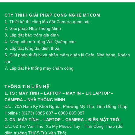
CTY TNHH GIẢI PHÁP CÔNG NGHỆ MTCOM
1.
Thi
ế
t k
ế
thi công l
ắ
p đ
ặ
t Camera quan sát
2.
Gi
ả
i pháp Nhà Thông Minh
3. Lắp đặt báo trộm gia đình
4. Nâng cấp mở rộng Wifi Quảng cáo
5. Lắp đặt tổng đài điện thoại
6. Giải pháp thiết bị và phần mềm quản lý Cafe, Nhà hàng, Khách
sạn
7. Lắp đặt hệ thống máy chấm công
THÔNG TIN LIÊN HỆ
1. TS : MÁY TÍNH – LAPTOP – MÁY IN – LK LAPTOP –
CAMERA – NHÀ THÔNG MINH
Đ/c : 70A Nam Kỳ Khởi Nghĩa, Phường Mỹ Tho, Tỉnh Đồng Tháp
Hotline : (0273) 3885 887 – 0968 885 887
2. CN: MÁY TÍNH – LAPTOP – CAMERA – ĐIỆN MẶT TRỜI
Đ/c: 02 Trừ Văn Thố, Xã Mỹ Phước Tây , Tỉnh Đồng Tháp (đối
diện trường THCS Trừ Văn Thố)