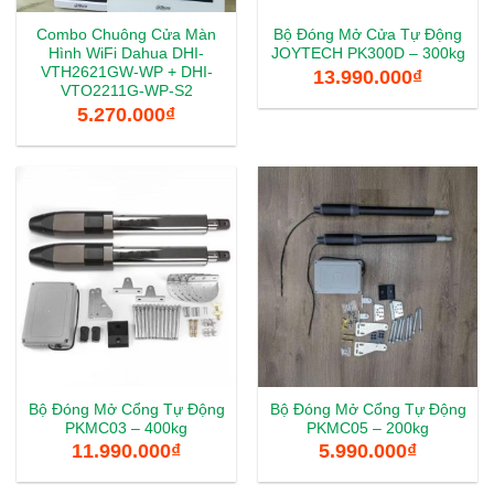
Combo Chuông Cửa Màn
Bộ Đóng Mở Cửa Tự Động
Hình WiFi Dahua DHI-
JOYTECH PK300D – 300kg
VTH2621GW-WP + DHI-
13.990.000
₫
VTO2211G-WP-S2
5.270.000
₫
Bộ Đóng Mở Cổng Tự Động
Bộ Đóng Mở Cổng Tự Động
PKMC03 – 400kg
PKMC05 – 200kg
11.990.000
₫
5.990.000
₫