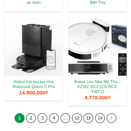
an toàn
Biệt Thự
Robot hút bụi lau nhà
Robot Lau Nhà Mỹ Tho –
Roborock Qrevo C Pro
EZVIZ RC3 (CS-RC3-
TWT2)
14.900.000
₫
4.770.000
₫
1
2
3
4
…
12
13
14