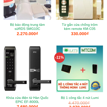
Bộ báo động trung tâm
Từ gắn cửa chống trộm
sửRDS SMG10C
kèm remote KM-C05
2.270.000
₫
330.000
₫
-11%
Khóa cửa điện tử Hàn Quốc
Bộ 1 công tắc 4 nút Lumi
EPIC EF-8000L
4.470.000
₫
7.680.000
₫