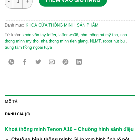
THÊM VÀO GIỎ HÀNG
Danh mục:
KHOÁ CỬA THÔNG MINH
,
SẢN PHẨM
Từ khóa:
khóa vân tay laffer
,
laffer wb06
,
nha thông mi mỹ tho
,
nha
thong minh my tho
,
nha thong minh tien giang
,
NLMT
,
robot hút bụi
,
trung tâm hồng ngoại tuya
MÔ TẢ
ĐÁNH GIÁ (0)
Khoá thông minh Tenon A10 – Chuông hình sành điệu
Chuông hình thông minh
: Giúp xem hình ảnh rõ nét