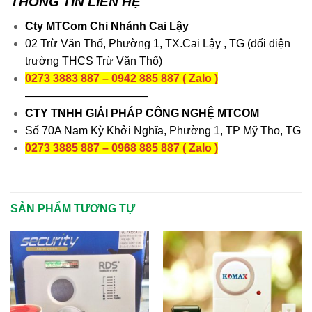
THÔNG TIN LIÊN HỆ
Cty MTCom Chi Nhánh Cai Lậy
02 Trừ Văn Thố, Phường 1, TX.Cai Lậy , TG (đối diện
trường THCS Trừ Văn Thố)
0273 3883 887 – 0942 885 887 ( Zalo )
———————————
CTY TNHH GIẢI PHÁP CÔNG NGHỆ MTCOM
Số 70A Nam Kỳ Khởi Nghĩa, Phường 1, TP Mỹ Tho, TG
0273 3885 887 – 0968 885 887 ( Zalo )
SẢN PHẨM TƯƠNG TỰ