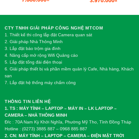
3.970.000
₫
CTY TNHH GIẢI PHÁP CÔNG NGHỆ MTCOM
1.
Thi
ế
t k
ế
thi công l
ắ
p đ
ặ
t Camera quan sát
2.
Gi
ả
i pháp Nhà Thông Minh
3. Lắp đặt báo trộm gia đình
4. Nâng cấp mở rộng Wifi Quảng cáo
5. Lắp đặt tổng đài điện thoại
6. Giải pháp thiết bị và phần mềm quản lý Cafe, Nhà hàng, Khách
sạn
7. Lắp đặt hệ thống máy chấm công
THÔNG TIN LIÊN HỆ
1. TS : MÁY TÍNH – LAPTOP – MÁY IN – LK LAPTOP –
CAMERA – NHÀ THÔNG MINH
Đ/c : 70A Nam Kỳ Khởi Nghĩa, Phường Mỹ Tho, Tỉnh Đồng Tháp
Hotline : (0273) 3885 887 – 0968 885 887
2. CN: MÁY TÍNH – LAPTOP – CAMERA – ĐIỆN MẶT TRỜI