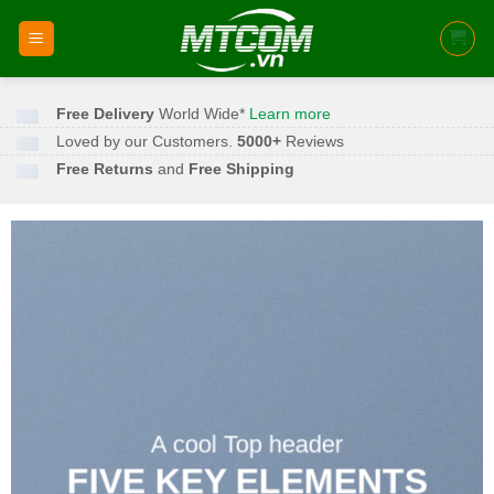
Skip
to
content
Free Delivery
World Wide*
Learn more
Loved by our Customers.
5000+
Reviews
Free Returns
and
Free Shipping
A cool Top header
IVE KEY ELEMENTS