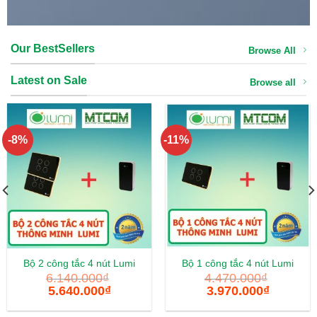
Our BestSellers
Browse All
Latest on Sale
Browse all
-8%
-11%
Bộ 2 công tắc 4 nút Lumi
Bộ 1 công tắc 4 nút Lumi
6.140.000
₫
4.470.000
₫
5.640.000
₫
3.970.000
₫