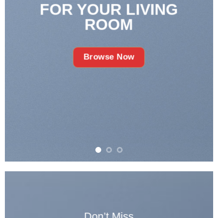
FOR YOUR LIVING
NE
ROOM
Browse Now
Don’t Miss