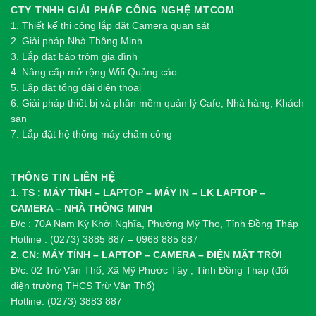
CTY TNHH GIẢI PHÁP CÔNG NGHỆ MTCOM
1.
Thi
ế
t k
ế
thi công l
ắ
p đ
ặ
t Camera quan sát
2.
Gi
ả
i pháp Nhà Thông Minh
3. Lắp đặt báo trộm gia đình
4. Nâng cấp mở rộng Wifi Quảng cáo
5. Lắp đặt tổng đài điện thoại
6. Giải pháp thiết bị và phần mềm quản lý Cafe, Nhà hàng, Khách
sạn
7. Lắp đặt hệ thống máy chấm công
THÔNG TIN LIÊN HỆ
1. TS : MÁY TÍNH – LAPTOP – MÁY IN – LK LAPTOP –
CAMERA – NHÀ THÔNG MINH
Đ/c : 70A Nam Kỳ Khởi Nghĩa, Phường Mỹ Tho, Tỉnh Đồng Tháp
Hotline : (0273) 3885 887 – 0968 885 887
2. CN: MÁY TÍNH – LAPTOP – CAMERA – ĐIỆN MẶT TRỜI
Đ/c: 02 Trừ Văn Thố, Xã Mỹ Phước Tây , Tỉnh Đồng Tháp (đối
diện trường THCS Trừ Văn Thố)
Hotline: (0273) 3883 887