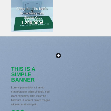
Công tắc điều khiển
từ xa bằng Sim
Sonoff G1
1.200.000
₫
THIS IS A
SIMPLE
BANNER
Lorem ipsum dolor sit amet,
consectetuer adipiscing elit, sed
diam nonummy nibh euismod
tincidunt ut laoreet dolore magna
aliquam erat volutpat.