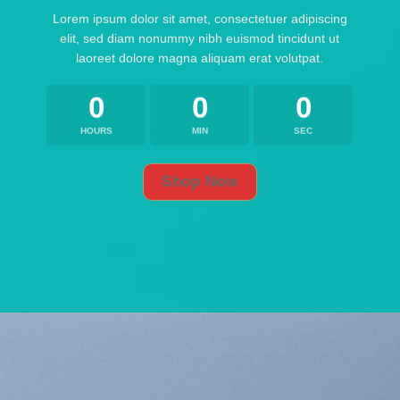
Lorem ipsum dolor sit amet, consectetuer adipiscing
elit, sed diam nonummy nibh euismod tincidunt ut
laoreet dolore magna aliquam erat volutpat.
0
0
0
HOURS
MIN
SEC
Shop Now