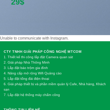
29$
Unable to communicate with Instagram.
CTY TNHH GIẢI PHÁP CÔNG NGHỆ MTCOM
1.
Thi
ế
t k
ế
thi công l
ắ
p đ
ặ
t Camera quan sát
2.
Gi
ả
i pháp Nhà Thông Minh
3. Lắp đặt báo trộm gia đình
4. Nâng cấp mở rộng Wifi Quảng cáo
5. Lắp đặt tổng đài điện thoại
6. Giải pháp thiết bị và phần mềm quản lý Cafe, Nhà hàng, Khách
sạn
7. Lắp đặt hệ thống máy chấm công
THÔNG TIN LIÊN HỆ