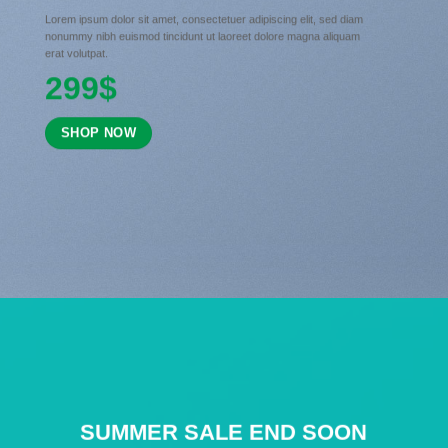
Lorem ipsum dolor sit amet, consectetuer adipiscing elit, sed diam
nonummy nibh euismod tincidunt ut laoreet dolore magna aliquam
erat volutpat.
299$
SHOP NOW
SUMMER SALE END SOON