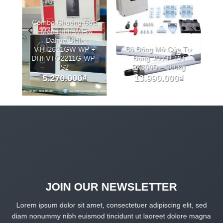
Combo Chuông Cửa
Màn Hình WiFi
Dahua DHI-
a
VTH2621GW-WP +
Bộ Đóng Mở Cửa Tự
–
DHI-VTO2211G-WP-
Động JOYTECH
S2
PK300D – 300kg
5.270.000
₫
13.990.000
₫
JOIN OUR NEWSLETTER
Lorem ipsum dolor sit amet, consectetuer adipiscing elit, sed
diam nonummy nibh euismod tincidunt ut laoreet dolore magna