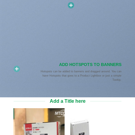
ADD HOTSPOTS TO BANNERS
Hotspots can be added to banners and dragged around. You can
have Hotspots that goes to a Product Lightbox or just a simple
Tooltip.
Add a Title here