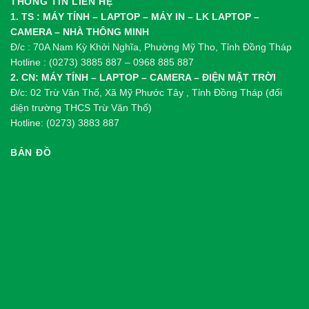
THÔNG TIN LIÊN HỆ
1. TS : MÁY TÍNH – LAPTOP – MÁY IN – LK LAPTOP –
CAMERA – NHÀ THÔNG MINH
Đ/c : 70A Nam Kỳ Khởi Nghĩa, Phường Mỹ Tho, Tỉnh Đồng Tháp
Hotline : (0273) 3885 887 – 0968 885 887
2. CN: MÁY TÍNH – LAPTOP – CAMERA – ĐIỆN MẶT TRỜI
Đ/c: 02 Trừ Văn Thố, Xã Mỹ Phước Tây , Tỉnh Đồng Tháp (đối
diện trường THCS Trừ Văn Thố)
Hotline: (0273) 3883 887
BẢN ĐỒ