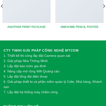
ANOTHER PRINT PACKAGE
AWESOME PENCIL POSTER
CTY TNHH GIẢI PHÁP CÔNG NGHỆ MTCOM
1.
Thi
ế
t k
ế
thi công l
ắ
p đ
ặ
t Camera quan sát
2.
Gi
ả
i pháp Nhà Thông Minh
3. Lắp đặt báo trộm gia đình
4. Nâng cấp mở rộng Wifi Quảng cáo
5. Lắp đặt tổng đài điện thoại
6. Giải pháp thiết bị và phần mềm quản lý Cafe, Nhà hàng, Khách
sạn
7. Lắp đặt hệ thống máy chấm công