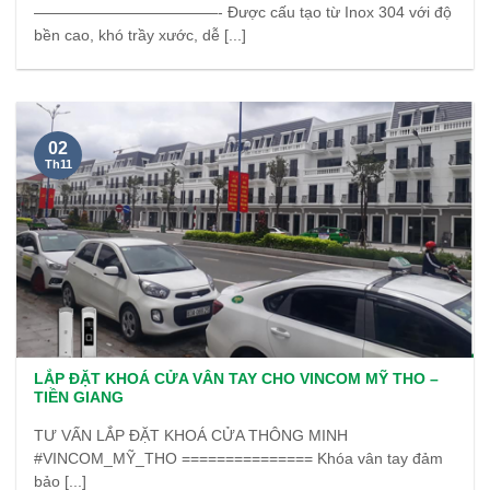
————————————- Được cấu tạo từ Inox 304 với độ
bền cao, khó trầy xước, dễ [...]
02
Th11
LẮP ĐẶT KHOÁ CỬA VÂN TAY CHO VINCOM MỸ THO –
TIỀN GIANG
TƯ VẤN LẮP ĐẶT KHOÁ CỬA THÔNG MINH
#VINCOM_MỸ_THO =============== Khóa vân tay đảm
bảo [...]