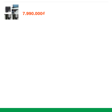
Motor Mở Cổng Lùa Tự Động PKM2000
7.990.000
₫