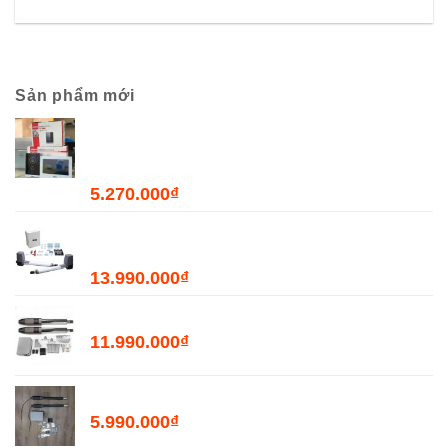
Sản phẩm mới
Combo Chuông Cửa Màn Hình WiFi Dahua
DHI-VTH2621GW-WP + DHI-VTO2211G-WP-
S2
5.270.000
₫
Bộ Đóng Mở Cửa Tự Động JOYTECH PK300D
- 300kg
13.990.000
₫
Bộ Đóng Mở Cổng Tự Động PKMC03 - 400kg
11.990.000
₫
Bộ Đóng Mở Cổng Tự Động PKMC05 - 200kg
5.990.000
₫