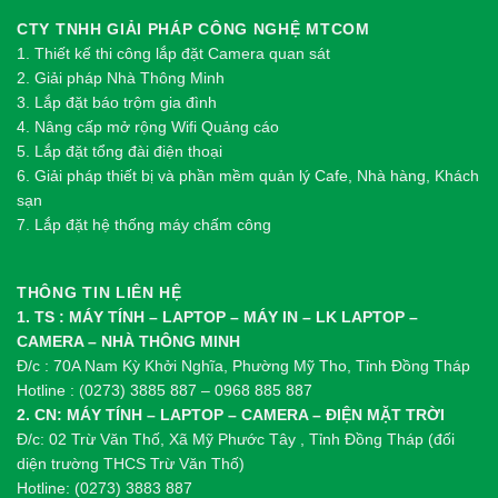
CTY TNHH GIẢI PHÁP CÔNG NGHỆ MTCOM
1.
Thi
ế
t k
ế
thi công l
ắ
p đ
ặ
t Camera quan sát
2.
Gi
ả
i pháp Nhà Thông Minh
3. Lắp đặt báo trộm gia đình
4. Nâng cấp mở rộng Wifi Quảng cáo
5. Lắp đặt tổng đài điện thoại
6. Giải pháp thiết bị và phần mềm quản lý Cafe, Nhà hàng, Khách
sạn
7. Lắp đặt hệ thống máy chấm công
THÔNG TIN LIÊN HỆ
1. TS : MÁY TÍNH – LAPTOP – MÁY IN – LK LAPTOP –
CAMERA – NHÀ THÔNG MINH
Đ/c : 70A Nam Kỳ Khởi Nghĩa, Phường Mỹ Tho, Tỉnh Đồng Tháp
Hotline : (0273) 3885 887 – 0968 885 887
2. CN: MÁY TÍNH – LAPTOP – CAMERA – ĐIỆN MẶT TRỜI
Đ/c: 02 Trừ Văn Thố, Xã Mỹ Phước Tây , Tỉnh Đồng Tháp (đối
diện trường THCS Trừ Văn Thố)
Hotline: (0273) 3883 887