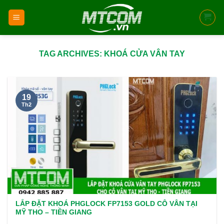
Skip
to
content
TAG ARCHIVES:
KHOÁ CỬA VÂN TAY
19
Th2
LẮP ĐẶT KHOÁ PHGLOCK FP7153 GOLD CÔ VÂN TẠI
MỸ THO – TIỀN GIANG