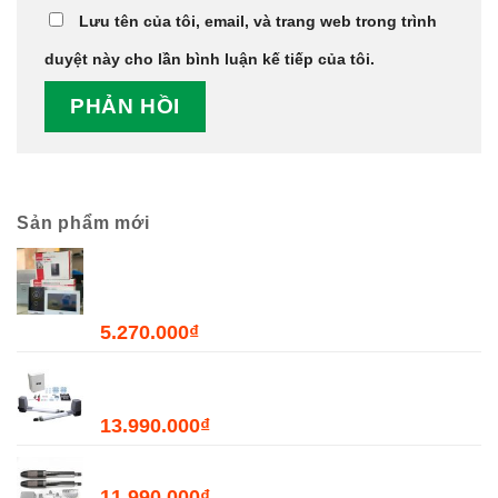
Lưu tên của tôi, email, và trang web trong trình
duyệt này cho lần bình luận kế tiếp của tôi.
Sản phẩm mới
Combo Chuông Cửa Màn Hình WiFi Dahua
DHI-VTH2621GW-WP + DHI-VTO2211G-WP-
S2
5.270.000
₫
Bộ Đóng Mở Cửa Tự Động JOYTECH PK300D
- 300kg
13.990.000
₫
Bộ Đóng Mở Cổng Tự Động PKMC03 - 400kg
11.990.000
₫