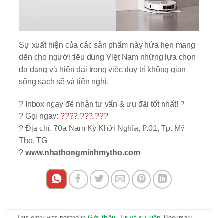
Sự xuất hiện của các sản phẩm này hứa hẹn mang
đến cho người tiêu dùng Việt Nam những lựa chọn
đa dạng và hiện đại trong việc duy trì không gian
sống sạch sẽ và tiện nghi.
? Inbox ngay để nhận tư vấn & ưu đãi tốt nhất! ?
? Gọi ngay:
????.???.???
? Địa chỉ: 70a Nam Kỳ Khởi Nghĩa, P.01, Tp. Mỹ
Tho, TG
?
www.nhathongminhmytho.com
This entry was posted in
Giới thiệu
,
Tin và sự kiện
. Bookmark