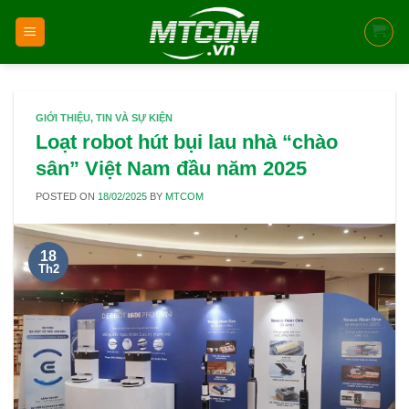
Skip
to
content
GIỚI THIỆU
,
TIN VÀ SỰ KIỆN
Loạt robot hút bụi lau nhà “chào
sân” Việt Nam đầu năm 2025
POSTED ON
18/02/2025
BY
MTCOM
18
Th2