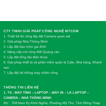
CTY TNHH GIẢI PHÁP CÔNG NGHỆ MTCOM
1.
Thi
ế
t k
ế
thi công l
ắ
p đ
ặ
t Camera quan sát
2.
Gi
ả
i pháp Nhà Thông Minh
3. Lắp đặt báo trộm gia đình
4. Nâng cấp mở rộng Wifi Quảng cáo
5. Lắp đặt tổng đài điện thoại
6. Giải pháp thiết bị và phần mềm quản lý Cafe, Nhà hàng, Khách
sạn
7. Lắp đặt hệ thống máy chấm công
THÔNG TIN LIÊN HỆ
1. TS : MÁY TÍNH – LAPTOP – MÁY IN – LK LAPTOP –
CAMERA – NHÀ THÔNG MINH
Đ/c : 70A Nam Kỳ Khởi Nghĩa, Phường Mỹ Tho, Tỉnh Đồng Tháp