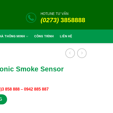
HOTLINE TƯ VẤN
(0273)
3858888
HÀ THÔNG MINH
CÔNG TRÌNH
LIÊN HỆ
onic Smoke Sensor
3)3 858 888 – 0942 885 887
ố lượng
G