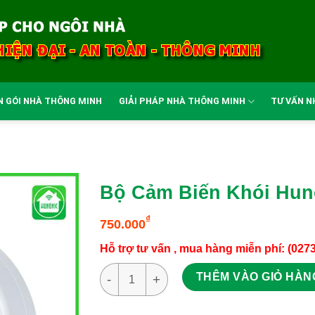
N GÓI NHÀ THÔNG MINH
GIẢI PHÁP NHÀ THÔNG MINH
TƯ VẤN N
Bộ Cảm Biến Khói Hun
₫
750.000
Hỗ trợ tư vấn , mua hàng miễn phí: (027
Bộ Cảm Biến Khói Hunonic Smoke Sensor s
THÊM VÀO GIỎ HÀN