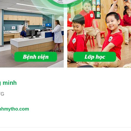
g minh
TG
nhmytho.com