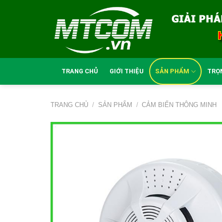
Skip
to
content
TRANG CHỦ
GIỚI THIỆU
SẢN PHẨM
TRỌ
TRANG CHỦ
/
SẢN PHẨM
/
CẢM BIẾN THÔNG MINH