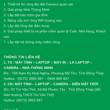
1.
Thi
ế
t k
ế
thi công l
ắ
p đ
ặ
t Camera quan sát
2.
Gi
ả
i pháp Nhà Thông Minh
3. Lắp đặt báo trộm gia đình
4. Nâng cấp mở rộng Wifi Quảng cáo
5. Lắp đặt tổng đài điện thoại
6. Giải pháp thiết bị và phần mềm quản lý Cafe, Nhà hàng, Khách
sạn
7. Lắp đặt hệ thống máy chấm công
THÔNG TIN LIÊN HỆ
1. TS : MÁY TÍNH – LAPTOP – MÁY IN – LK LAPTOP –
CAMERA – NHÀ THÔNG MINH
Đ/c : 70A Nam Kỳ Khởi Nghĩa, Phường Mỹ Tho, Tỉnh Đồng Tháp
Hotline : (0273) 3885 887 – 0968 885 887
2. CN: MÁY TÍNH – LAPTOP – CAMERA – ĐIỆN MẶT TRỜI
Đ/c: 02 Trừ Văn Thố, Xã Mỹ Phước Tây , Tỉnh Đồng Tháp (đối
diện trường THCS Trừ Văn Thố)
Hotline: (0273) 3883 887