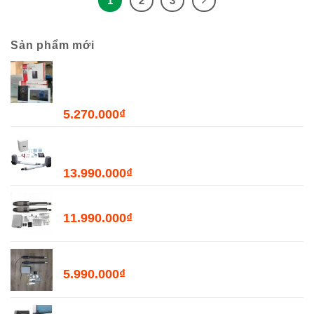
1
2
3
Sản phẩm mới
Combo Chuông Cửa Màn Hình WiFi Dahua
DHI-VTH2621GW-WP + DHI-VTO2211G-WP-
S2
5.270.000
₫
Bộ Đóng Mở Cửa Tự Động JOYTECH PK300D
- 300kg
13.990.000
₫
Bộ Đóng Mở Cổng Tự Động PKMC03 - 400kg
11.990.000
₫
Bộ Đóng Mở Cổng Tự Động PKMC05 - 200kg
5.990.000
₫
Motor Mở Cổng Lùa Tự Động PKM2000