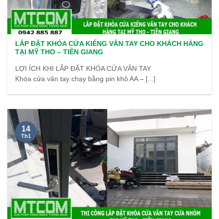
LẮP ĐẶT KHÓA CỬA KIẾNG VÂN TAY CHO KHÁCH HÀNG
TẠI MỸ THO – TIỀN GIANG
LỢI ÍCH KHI LẮP ĐẶT KHÓA CỬA VÂN TAY
Khóa cửa vân tay chạy bằng pin khô AA – [...]
14
Th1