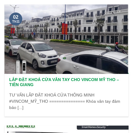
02
Th11
LẮP ĐẶT KHOÁ CỬA VÂN TAY CHO VINCOM MỸ THO –
TIỀN GIANG
TƯ VẤN LẮP ĐẶT KHOÁ CỬA THÔNG MINH
#VINCOM_MỸ_THO =============== Khóa vân tay đảm
bảo [...]