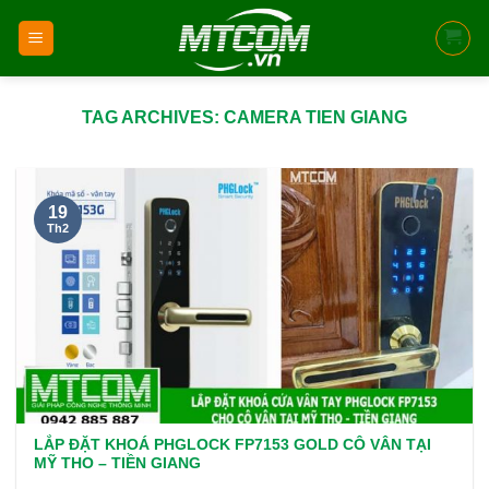
Skip
to
content
TAG ARCHIVES:
CAMERA TIEN GIANG
19
Th2
LẮP ĐẶT KHOÁ PHGLOCK FP7153 GOLD CÔ VÂN TẠI
MỸ THO – TIỀN GIANG