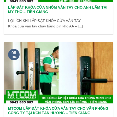
LẮP ĐẶT KHÓA CỬA NHÔM VÂN TAY CHO ANH LÃM TẠI
MỸ THO – TIỀN GIANG
LỢI ÍCH KHI LẮP ĐẶT KHÓA CỬA VÂN TAY
Khóa cửa vân tay chạy bằng pin khô AA – [...]
08
Th1
MTCOM LẮP ĐẶT KHÓA CỬA VÂN TAY CHO VĂN PHÒNG
CÔNG TY TẠI KCN TÂN HƯƠNG – TIỀN GIANG