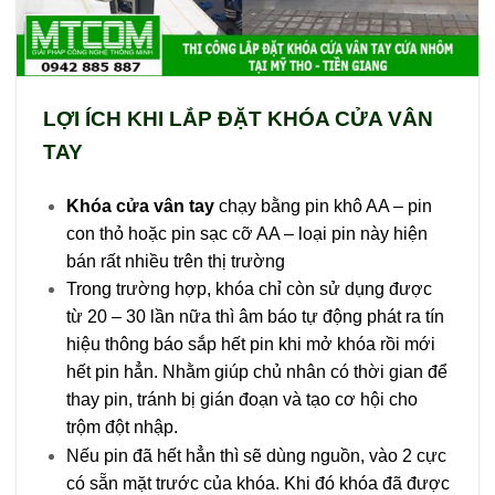
LỢI ÍCH KHI LẮP ĐẶT KHÓA CỬA VÂN
TAY
Khóa
cửa
vân
tay
chạy bằng pin khô AA – pin
con thỏ hoặc pin sạc cỡ AA – loại pin này hiện
bán rất nhiều trên thị trường
Trong trường hợp, khóa chỉ còn sử dụng được
từ 20 – 30 lần nữa thì âm báo tự động phát ra tín
hiệu thông báo sắp hết pin khi mở khóa rồi mới
hết pin hẳn. Nhằm giúp chủ nhân có thời gian để
thay pin, tránh bị gián đoạn và tạo cơ hội cho
trộm đột nhập.
Nếu pin đã hết hẳn thì sẽ dùng nguồn, vào 2 cực
có sẵn mặt trước của khóa. Khi đó khóa đã được