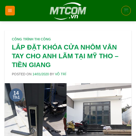
Skip
to
content
CÔNG TRÌNH THI CÔNG
LẮP ĐẶT KHÓA CỬA NHÔM VÂN
TAY CHO ANH LÃM TẠI MỸ THO –
TIỀN GIANG
POSTED ON
14/01/2020
BY
VÕ TRÍ
14
Th1