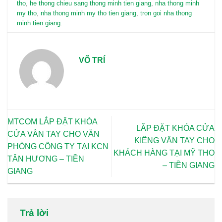
tho
,
he thong chieu sang thong minh tien giang
,
nha thong minh
my tho
,
nha thong minh my tho tien giang
,
tron goi nha thong
minh tien giang
.
VÕ TRÍ
MTCOM LẮP ĐẶT KHÓA
LẮP ĐẶT KHÓA CỬA
CỬA VÂN TAY CHO VĂN
KIẾNG VÂN TAY CHO
PHÒNG CÔNG TY TẠI KCN
KHÁCH HÀNG TẠI MỸ THO
TÂN HƯƠNG – TIỀN
– TIỀN GIANG
GIANG
Trả lời