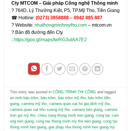
Cty MTCOM – Giải pháp Công nghệ Thông minh
?
764D, Lý Thường Kiệt, P5, TP.Mỹ Tho, Tiền Giang
☎
Hotline:
(0273) 3858888 – 0942 885 887
?
Website:
nhathongminhmytho.com
– mtcom.vn
?
Bản đồ đường đến Cty
:
https://goo.gl/maps/twRG3utAA7E2
This entry was posted in
CÔNG TRÌNH THI CÔNG
and tagged
an ninh báo trộm
,
báo trộm
,
báo trộm mỹ tho
,
báo trôm tiền
giang
,
camera mỹ tho
,
camera quan sat ho gia dinh mỹ tho
,
camera quan sat kho xuong mỹ tho
,
camera tien giang
,
camera
tron goi mỹ tho
,
chieu sang thong minh tien giang
,
cong tac cam
ung tien giang
,
cong tac thong minh my tho tien giang
,
cong tac
thong minh tien giang
,
giai phap nha thong minh tien giang my