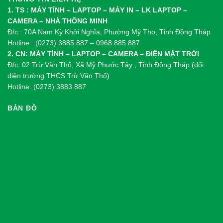
1. TS : MÁY TÍNH – LAPTOP – MÁY IN – LK LAPTOP –
CAMERA – NHÀ THÔNG MINH
Đ/c : 70A Nam Kỳ Khởi Nghĩa, Phường Mỹ Tho, Tỉnh Đồng Tháp
Hotline : (0273) 3885 887 – 0968 885 887
2. CN: MÁY TÍNH – LAPTOP – CAMERA – ĐIỆN MẶT TRỜI
Đ/c: 02 Trừ Văn Thố, Xã Mỹ Phước Tây , Tỉnh Đồng Tháp (đối
diện trường THCS Trừ Văn Thố)
Hotline: (0273) 3883 887
BẢN ĐỒ