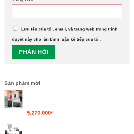
Lưu tên của tôi, email, và trang web trong trình
duyệt này cho lần bình luận kế tiếp của tôi.
Sản phẩm mới
Combo Chuông Cửa Màn Hình WiFi Dahua
DHI-VTH2621GW-WP + DHI-VTO2211G-WP-
S2
5.270.000
₫
Bộ Đóng Mở Cửa Tự Động JOYTECH PK300D
- 300kg