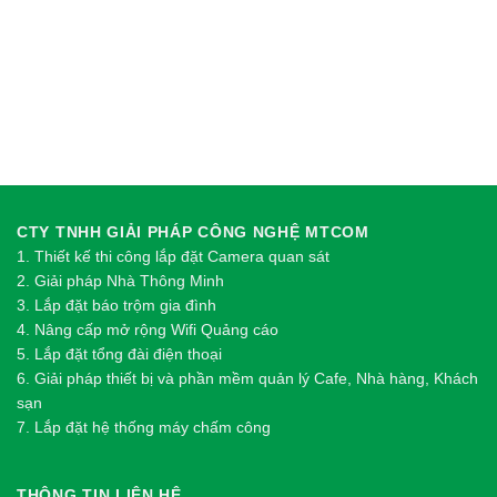
CTY TNHH GIẢI PHÁP CÔNG NGHỆ MTCOM
1.
Thi
ế
t k
ế
thi công l
ắ
p đ
ặ
t Camera quan sát
2.
Gi
ả
i pháp Nhà Thông Minh
3. Lắp đặt báo trộm gia đình
4. Nâng cấp mở rộng Wifi Quảng cáo
5. Lắp đặt tổng đài điện thoại
6. Giải pháp thiết bị và phần mềm quản lý Cafe, Nhà hàng, Khách
sạn
7. Lắp đặt hệ thống máy chấm công
THÔNG TIN LIÊN HỆ