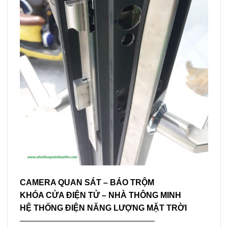
CAMERA QUAN SÁT – BÁO TRỘM
KHÓA CỬA ĐIỆN TỬ – NHÀ THÔNG MINH
HỆ THỐNG ĐIỆN NĂNG LƯỢNG MẶT TRỜI
————————————————–