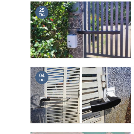
25
Th1
04
Th1