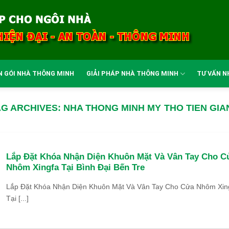
N GÓI NHÀ THÔNG MINH
GIẢI PHÁP NHÀ THÔNG MINH
TƯ VẤN N
AG ARCHIVES:
NHA THONG MINH MY THO TIEN GIA
Lắp Đặt Khóa Nhận Diện Khuôn Mặt Và Vân Tay Cho C
Nhôm Xingfa Tại Bình Đại Bến Tre
Lắp Đặt Khóa Nhận Diện Khuôn Mặt Và Vân Tay Cho Cửa Nhôm Xin
Tại [...]