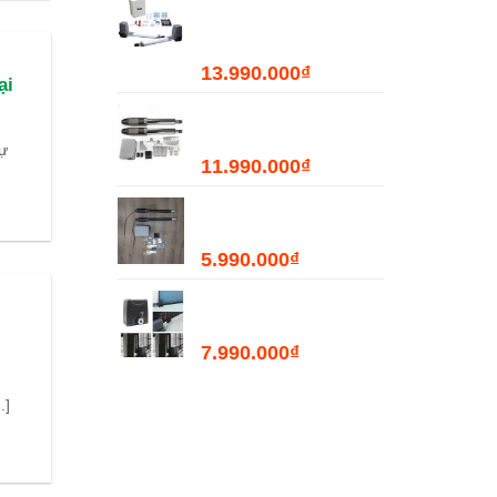
Động JOYTECH
PK300D - 300kg
13.990.000
₫
ại
Bộ Đóng Mở Cổng Tự
Động PKMC03 - 400kg
ự
11.990.000
₫
Bộ Đóng Mở Cổng Tự
Động PKMC05 - 200kg
5.990.000
₫
Motor Mở Cổng Lùa
Tự Động PKM2000
7.990.000
₫
.]