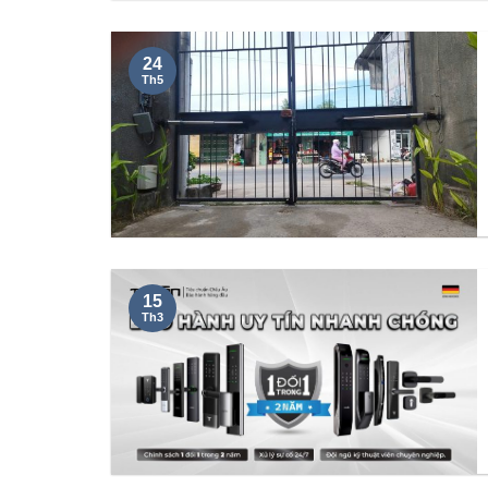
24
Th5
15
Th3