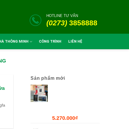
HOTLINE TƯ VẤN
(0273)
3858888
HÀ THÔNG MINH
CÔNG TRÌNH
LIÊN HỆ
NG
Sản phẩm mới
Combo Chuông Cửa
ửa
Màn Hình WiFi Dahua
DHI-VTH2621GW-WP
+ DHI-VTO2211G-WP-
gfa
S2
5.270.000
₫
Bộ Đóng Mở Cửa Tự