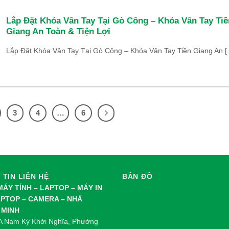
Lắp Đặt Khóa Vân Tay Tại Gò Công – Khóa Vân Tay Tiề
Giang An Toàn & Tiện Lợi
Lắp Đặt Khóa Vân Tay Tại Gò Công – Khóa Vân Tay Tiền Giang An [..
3
4
…
6
TIN LIÊN HỆ
BẢN ĐỒ
 MÁY TÍNH – LAPTOP – MÁY IN
APTOP – CAMERA – NHÀ
 MINH
0A Nam Kỳ Khởi Nghĩa, Phường