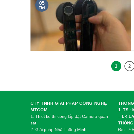
05
Th4
1
2
CTY TNHH GIẢI PHÁP CÔNG NGHỆ
THÔNG 
MTCOM
1. TS :
1.
Thi
ế
t k
ế
thi công l
ắ
p đ
ặ
t Camera quan
– LK L
sát
THÔNG
2.
Gi
ả
i pháp Nhà Thông Minh
Đ/c : 7