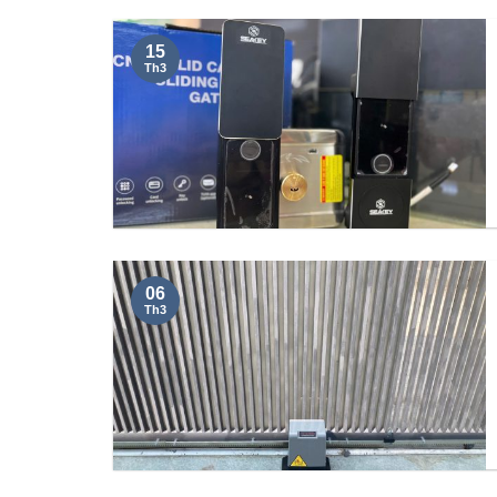
15
Th3
06
Th3