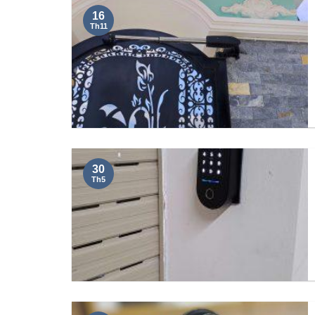
16
Th11
30
Th5