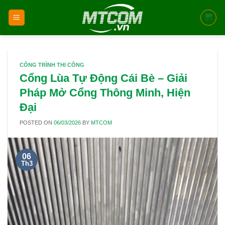
Skip
to
content
CÔNG TRÌNH THI CÔNG
Cổng Lùa Tự Động Cái Bè – Giải
Pháp Mở Cổng Thông Minh, Hiện
Đại
POSTED ON
06/03/2026
BY
MTCOM
06
Th3