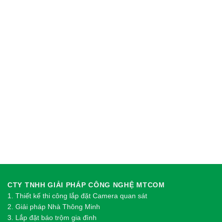
CTY TNHH GIẢI PHÁP CÔNG NGHỆ MTCOM
1.
Thi
ế
t k
ế
thi công l
ắ
p đ
ặ
t Camera quan sát
2.
Gi
ả
i pháp Nhà Thông Minh
3. Lắp đặt báo trộm gia đình