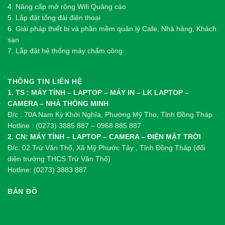
4. Nâng cấp mở rộng Wifi Quảng cáo
5. Lắp đặt tổng đài điện thoại
6. Giải pháp thiết bị và phần mềm quản lý Cafe, Nhà hàng, Khách
sạn
7. Lắp đặt hệ thống máy chấm công
THÔNG TIN LIÊN HỆ
1. TS : MÁY TÍNH – LAPTOP – MÁY IN – LK LAPTOP –
CAMERA – NHÀ THÔNG MINH
Đ/c : 70A Nam Kỳ Khởi Nghĩa, Phường Mỹ Tho, Tỉnh Đồng Tháp
Hotline : (0273) 3885 887 – 0968 885 887
2. CN: MÁY TÍNH – LAPTOP – CAMERA – ĐIỆN MẶT TRỜI
Đ/c: 02 Trừ Văn Thố, Xã Mỹ Phước Tây , Tỉnh Đồng Tháp (đối
diện trường THCS Trừ Văn Thố)
Hotline: (0273) 3883 887
BẢN ĐỒ