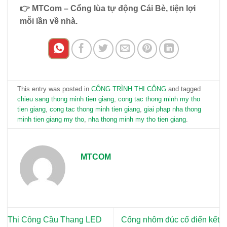
👉 MTCom – Cổng lùa tự động Cái Bè, tiện lợi
mỗi lần về nhà.
This entry was posted in
CÔNG TRÌNH THI CÔNG
and tagged
chieu sang thong minh tien giang
,
cong tac thong minh my tho
tien giang
,
cong tac thong minh tien giang
,
giai phap nha thong
minh tien giang my tho
,
nha thong minh my tho tien giang
.
MTCOM
Thi Công Cầu Thang LED
Cổng nhôm đúc cổ điển kết