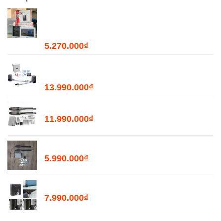
Combo Chuông Cửa Màn Hình WiFi Dahua
DHI-VTH2621GW-WP + DHI-VTO2211G-WP-
S2
5.270.000
₫
Bộ Đóng Mở Cửa Tự Động JOYTECH PK300D
- 300kg
13.990.000
₫
Bộ Đóng Mở Cổng Tự Động PKMC03 - 400kg
11.990.000
₫
Bộ Đóng Mở Cổng Tự Động PKMC05 - 200kg
5.990.000
₫
Motor Mở Cổng Lùa Tự Động PKM2000
7.990.000
₫