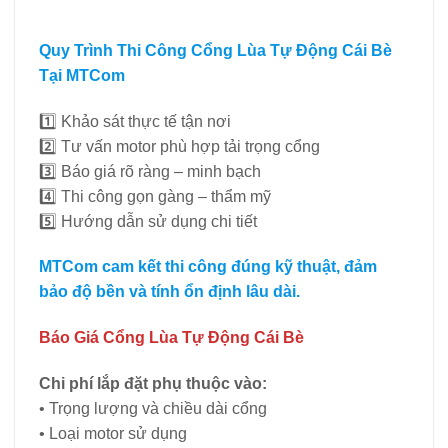
Quy Trình Thi Công Cổng Lùa Tự Động Cái Bè
Tại MTCom
1️⃣ Khảo sát thực tế tận nơi
2️⃣ Tư vấn motor phù hợp tải trọng cổng
3️⃣ Báo giá rõ ràng – minh bạch
4️⃣ Thi công gọn gàng – thẩm mỹ
5️⃣ Hướng dẫn sử dụng chi tiết
MTCom cam kết thi công đúng kỹ thuật, đảm
bảo độ bền và tính ổn định lâu dài.
Báo Giá Cổng Lùa Tự Động Cái Bè
Chi phí lắp đặt phụ thuộc vào:
• Trọng lượng và chiều dài cổng
• Loại motor sử dụng