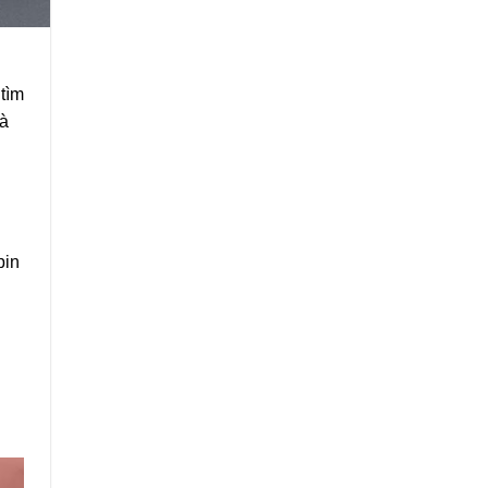
 tìm
là
pin