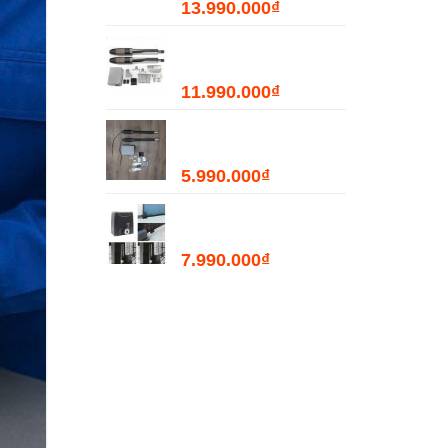
13.990.000
₫
Bộ Đóng Mở Cổng Tự
Động PKMC03 - 400kg
11.990.000
₫
Bộ Đóng Mở Cổng Tự
Động PKMC05 - 200kg
5.990.000
₫
Motor Mở Cổng Lùa
Tự Động PKM2000
7.990.000
₫