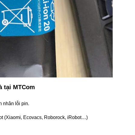
hà tại MTCom
n nhân lỗi pin.
bot (Xiaomi, Ecovacs, Roborock, iRobot…)