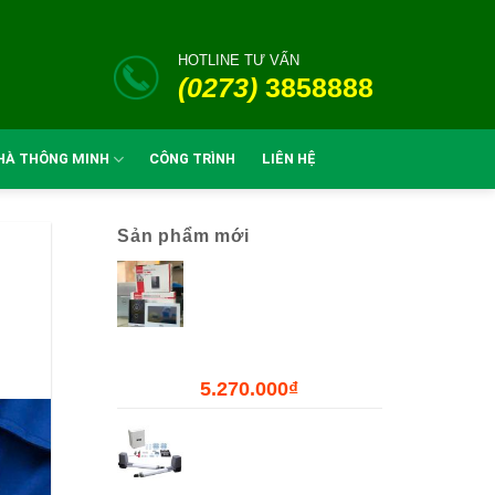
HOTLINE TƯ VẤN
(0273)
3858888
HÀ THÔNG MINH
CÔNG TRÌNH
LIÊN HỆ
Sản phẩm mới
Combo Chuông Cửa
Màn Hình WiFi Dahua
DHI-VTH2621GW-WP
+ DHI-VTO2211G-WP-
S2
5.270.000
₫
Bộ Đóng Mở Cửa Tự
Động JOYTECH
PK300D - 300kg