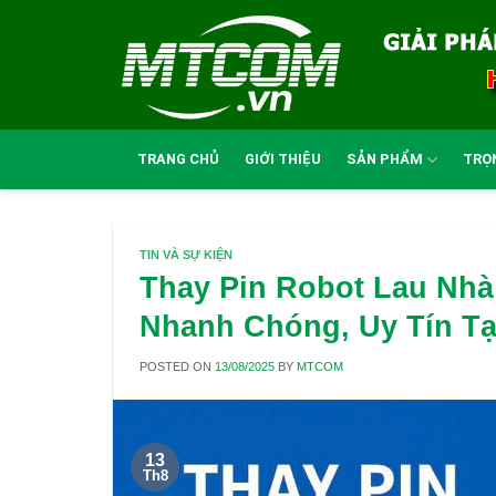
Skip
to
content
TRANG CHỦ
GIỚI THIỆU
SẢN PHẨM
TRỌ
TIN VÀ SỰ KIỆN
Thay Pin Robot Lau Nhà
Nhanh Chóng, Uy Tín T
POSTED ON
13/08/2025
BY
MTCOM
13
Th8