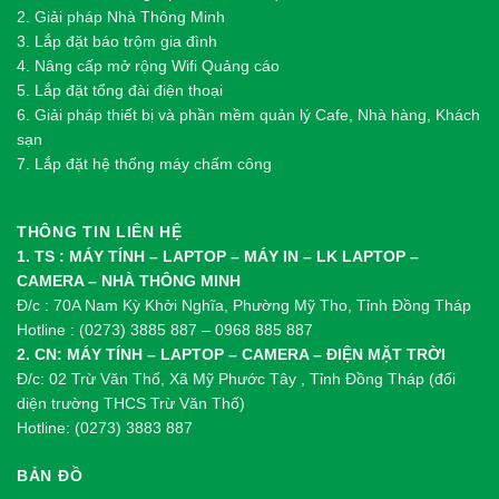
2.
Gi
ả
i pháp Nhà Thông Minh
3. Lắp đặt báo trộm gia đình
4. Nâng cấp mở rộng Wifi Quảng cáo
5. Lắp đặt tổng đài điện thoại
6. Giải pháp thiết bị và phần mềm quản lý Cafe, Nhà hàng, Khách
sạn
7. Lắp đặt hệ thống máy chấm công
THÔNG TIN LIÊN HỆ
1. TS : MÁY TÍNH – LAPTOP – MÁY IN – LK LAPTOP –
CAMERA – NHÀ THÔNG MINH
Đ/c : 70A Nam Kỳ Khởi Nghĩa, Phường Mỹ Tho, Tỉnh Đồng Tháp
Hotline : (0273) 3885 887 – 0968 885 887
2. CN: MÁY TÍNH – LAPTOP – CAMERA – ĐIỆN MẶT TRỜI
Đ/c: 02 Trừ Văn Thố, Xã Mỹ Phước Tây , Tỉnh Đồng Tháp (đối
diện trường THCS Trừ Văn Thố)
Hotline: (0273) 3883 887
BẢN ĐỒ