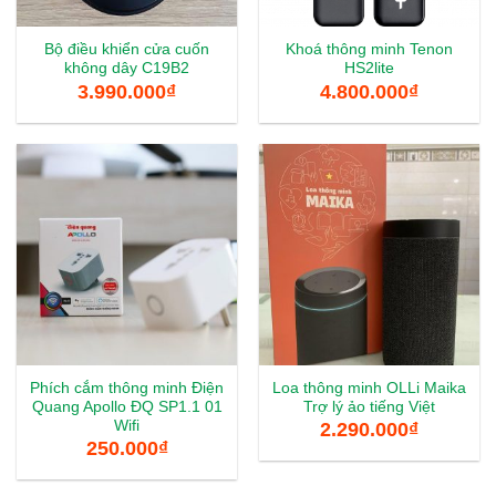
Bộ điều khiển cửa cuốn
Khoá thông minh Tenon
không dây C19B2
HS2lite
3.990.000
₫
4.800.000
₫
Phích cắm thông minh Điện
Loa thông minh OLLi Maika
Quang Apollo ĐQ SP1.1 01
Trợ lý ảo tiếng Việt
Wifi
2.290.000
₫
250.000
₫