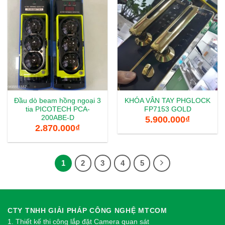
Đầu dò beam hồng ngoại 3
KHÓA VÂN TAY PHGLOCK
tia PICOTECH PCA-
FP7153 GOLD
200ABE-D
5.900.000
₫
2.870.000
₫
1
2
3
4
5
CTY TNHH GIẢI PHÁP CÔNG NGHỆ MTCOM
1.
Thi
ế
t k
ế
thi công l
ắ
p đ
ặ
t Camera quan sát