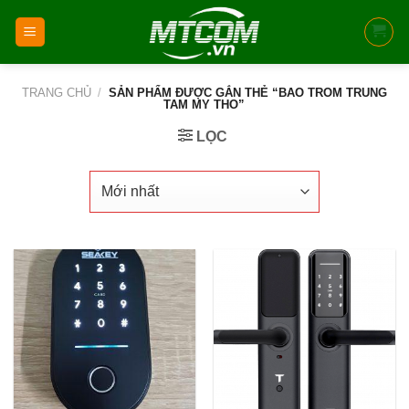
Skip
to
content
TRANG CHỦ
/
SẢN PHẨM ĐƯỢC GẮN THẺ “BAO TROM TRUNG
TAM MY THO”
LỌC