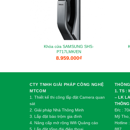
Khóa cửa SAMSUNG SHS-
P717LMK/EN
8.959.000
₫
CTY TNHH GIẢI PHÁP CÔNG NGHỆ
THÔNG 
MTCOM
1. TS :
1.
Thi
ế
t k
ế
thi công l
ắ
p đ
ặ
t Camera quan
– LK L
sát
THÔNG
2.
Gi
ả
i pháp Nhà Thông Minh
Đ/c : 7
3. Lắp đặt báo trộm gia đình
Mỹ Tho,
4. Nâng cấp mở rộng Wifi Quảng cáo
Hotline 
5. Lắp đặt tổng đài điện thoại
887