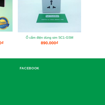
Ổ cắm điện dùng sim SC1-GSM
0
₫
890.000
₫
FACEBOOK