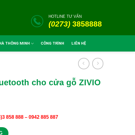
HOTLINE TƯ VẤN
(0273)
3858888
HÀ THÔNG MINH
CÔNG TRÌNH
LIÊN HỆ
uetooth cho cửa gỗ ZIVIO
3)3 858 888 – 0942 885 887
ZIVIO SGF-1402B số lượng
G