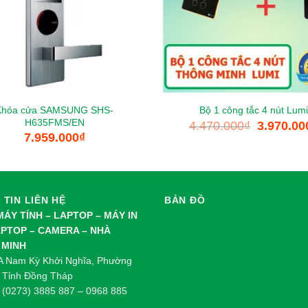
Khóa cửa SAMSUNG SHS-
Bộ 1 công tắc 4 nút Lumi
H635FMS/EN
4.470.000
₫
3.970.00
7.959.000
₫
TIN LIÊN HỆ
BẢN ĐỒ
 MÁY TÍNH – LAPTOP – MÁY IN
APTOP – CAMERA – NHÀ
 MINH
0A Nam Kỳ Khởi Nghĩa, Phường
 Tỉnh Đồng Tháp
: (0273) 3885 887 – 0968 885