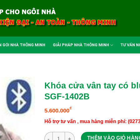
N GÓI NHÀ THÔNG MINH
GIẢI PHÁP NHÀ THÔNG MINH
TƯ VẤN N
Khóa cửa vân tay có bl
SGF-1402B
₫
5.600.000
Hỗ trợ tư vấn , mua hàng miễn phí: (027
Khóa cửa vân tay có bluetooth cho cửa gỗ 
THÊM VÀO GIỎ HÀN