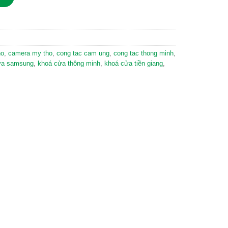
ho
,
camera my tho
,
cong tac cam ung
,
cong tac thong minh
,
ửa samsung
,
khoá cửa thông minh
,
khoá cửa tiền giang
,