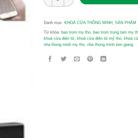
Danh mục:
KHOÁ CỬA THÔNG MINH
,
SẢN PHẨM
Từ khóa:
bao trom my tho
,
bao trom trung tam my t
khoá cửa điện tử
,
khoá cửa điện tử mỹ tho
,
khoá c
nha thong minh my tho
,
nha thong minh tien giang