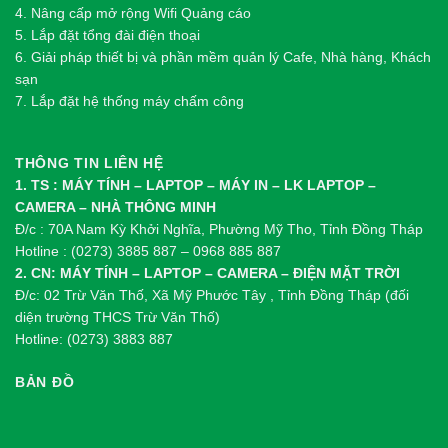
4. Nâng cấp mở rộng Wifi Quảng cáo
5. Lắp đặt tổng đài điện thoại
6. Giải pháp thiết bị và phần mềm quản lý Cafe, Nhà hàng, Khách
sạn
7. Lắp đặt hệ thống máy chấm công
THÔNG TIN LIÊN HỆ
1. TS : MÁY TÍNH – LAPTOP – MÁY IN – LK LAPTOP –
CAMERA – NHÀ THÔNG MINH
Đ/c : 70A Nam Kỳ Khởi Nghĩa, Phường Mỹ Tho, Tỉnh Đồng Tháp
Hotline : (0273) 3885 887 – 0968 885 887
2. CN: MÁY TÍNH – LAPTOP – CAMERA – ĐIỆN MẶT TRỜI
Đ/c: 02 Trừ Văn Thố, Xã Mỹ Phước Tây , Tỉnh Đồng Tháp (đối
diện trường THCS Trừ Văn Thố)
Hotline: (0273) 3883 887
BẢN ĐỒ