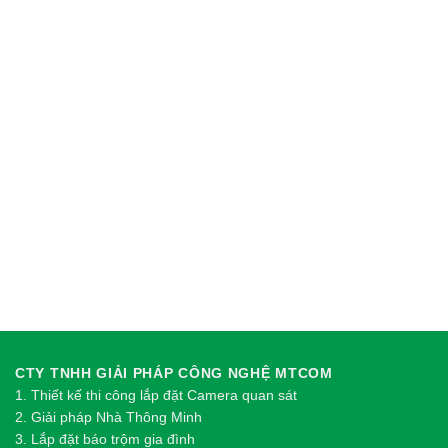
CTY TNHH GIẢI PHÁP CÔNG NGHỆ MTCOM
1.
Thi
ế
t k
ế
thi công l
ắ
p đ
ặ
t Camera quan sát
2.
Gi
ả
i pháp Nhà Thông Minh
3. Lắp đặt báo trộm gia đình