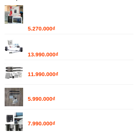
Combo Chuông Cửa Màn Hình WiFi Dahua
DHI-VTH2621GW-WP + DHI-VTO2211G-WP-
S2
5.270.000
₫
Bộ Đóng Mở Cửa Tự Động JOYTECH PK300D
- 300kg
13.990.000
₫
Bộ Đóng Mở Cổng Tự Động PKMC03 - 400kg
11.990.000
₫
Bộ Đóng Mở Cổng Tự Động PKMC05 - 200kg
5.990.000
₫
Motor Mở Cổng Lùa Tự Động PKM2000
7.990.000
₫