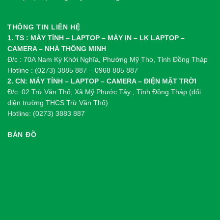
THÔNG TIN LIÊN HỆ
1. TS : MÁY TÍNH – LAPTOP – MÁY IN – LK LAPTOP –
CAMERA – NHÀ THÔNG MINH
Đ/c : 70A Nam Kỳ Khởi Nghĩa, Phường Mỹ Tho, Tỉnh Đồng Tháp
Hotline : (0273) 3885 887 – 0968 885 887
2. CN: MÁY TÍNH – LAPTOP – CAMERA – ĐIỆN MẶT TRỜI
Đ/c: 02 Trừ Văn Thố, Xã Mỹ Phước Tây , Tỉnh Đồng Tháp (đối
diện trường THCS Trừ Văn Thố)
Hotline: (0273) 3883 887
BẢN ĐỒ