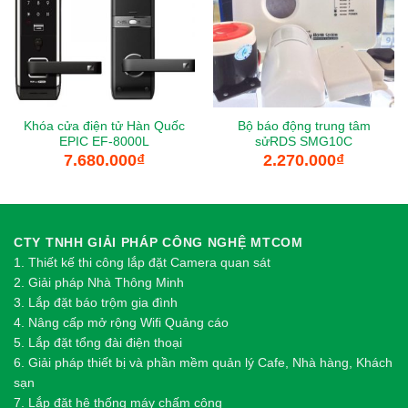
Khóa cửa điện tử Hàn Quốc
Bộ báo động trung tâm
EPIC EF-8000L
sửRDS SMG10C
7.680.000
₫
2.270.000
₫
CTY TNHH GIẢI PHÁP CÔNG NGHỆ MTCOM
1.
Thi
ế
t k
ế
thi công l
ắ
p đ
ặ
t Camera quan sát
2.
Gi
ả
i pháp Nhà Thông Minh
3. Lắp đặt báo trộm gia đình
4. Nâng cấp mở rộng Wifi Quảng cáo
5. Lắp đặt tổng đài điện thoại
6. Giải pháp thiết bị và phần mềm quản lý Cafe, Nhà hàng, Khách
sạn
7. Lắp đặt hệ thống máy chấm công