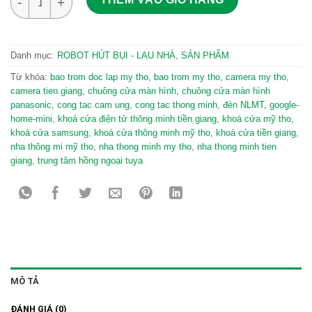
Danh mục:
ROBOT HÚT BỤI - LAU NHÀ
,
SẢN PHẨM
Từ khóa:
bao trom doc lap my tho
,
bao trom my tho
,
camera my tho
,
camera tien giang
,
chuông cửa màn hình
,
chuông cửa màn hình
panasonic
,
cong tac cam ung
,
cong tac thong minh
,
đèn NLMT
,
google-
home-mini
,
khoá cửa điện tử thông minh tiền giang
,
khoá cửa mỹ tho
,
khoá cửa samsung
,
khoá cửa thông minh mỹ tho
,
khoá cửa tiền giang
,
nha thông mi mỹ tho
,
nha thong minh my tho
,
nha thong minh tien
giang
,
trung tâm hồng ngoại tuya
MÔ TẢ
ĐÁNH GIÁ (0)