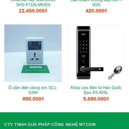
SHS-P718LMK/EN
I328
12.450.000
₫
420.000
₫
Ổ cắm điện dùng sim SC1-
Khóa cửa điện tử Hàn Quốc
GSM
Epic ES 809L
890.000
₫
5.690.000
₫
CTY TNHH GIẢI PHÁP CÔNG NGHỆ MTCOM