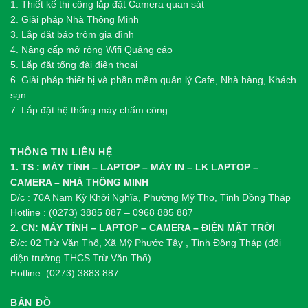
1.
Thi
ế
t k
ế
thi công l
ắ
p đ
ặ
t Camera quan sát
2.
Gi
ả
i pháp Nhà Thông Minh
3. Lắp đặt báo trộm gia đình
4. Nâng cấp mở rộng Wifi Quảng cáo
5. Lắp đặt tổng đài điện thoại
6. Giải pháp thiết bị và phần mềm quản lý Cafe, Nhà hàng, Khách
sạn
7. Lắp đặt hệ thống máy chấm công
THÔNG TIN LIÊN HỆ
1. TS : MÁY TÍNH – LAPTOP – MÁY IN – LK LAPTOP –
CAMERA – NHÀ THÔNG MINH
Đ/c : 70A Nam Kỳ Khởi Nghĩa, Phường Mỹ Tho, Tỉnh Đồng Tháp
Hotline : (0273) 3885 887 – 0968 885 887
2. CN: MÁY TÍNH – LAPTOP – CAMERA – ĐIỆN MẶT TRỜI
Đ/c: 02 Trừ Văn Thố, Xã Mỹ Phước Tây , Tỉnh Đồng Tháp (đối
diện trường THCS Trừ Văn Thố)
Hotline: (0273) 3883 887
BẢN ĐỒ