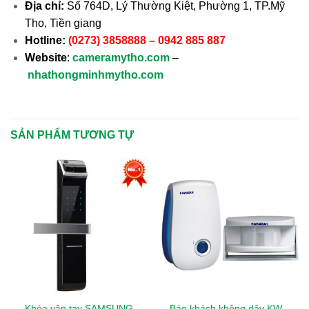
Địa chỉ:
Số 764D, Lý Thường Kiệt, Phường 1, TP.Mỹ
Tho, Tiền giang
Hotline:
(0273) 3858888 – 0942 885 887
Website
:
cameramytho.com
–
nhathongminhmytho.com
SẢN PHẨM TƯƠNG TỰ
Khóa vân tay SAMSUNG
Báo khách không dây KW –