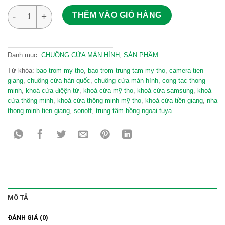
Chuông cửa màn hình màu COMMAX CDV-704MA Hàn Quốc số
THÊM VÀO GIỎ HÀNG
Danh mục:
CHUÔNG CỬA MÀN HÌNH
,
SẢN PHẨM
Từ khóa:
bao trom my tho
,
bao trom trung tam my tho
,
camera tien
giang
,
chuông cửa hàn quốc
,
chuông cửa màn hình
,
cong tac thong
minh
,
khoá cửa điệện tử
,
khoá cửa mỹ tho
,
khoá cửa samsung
,
khoá
cửa thông minh
,
khoá cửa thông minh mỹ tho
,
khoá cửa tiền giang
,
nha
thong minh tien giang
,
sonoff
,
trung tâm hồng ngoại tuya
MÔ TẢ
ĐÁNH GIÁ (0)