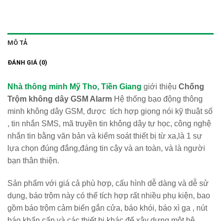
MÔ TẢ
ĐÁNH GIÁ (0)
Nhà thông minh Mỹ Tho, Tiền Giang
giới thiệu
Chống
Trộm không dây GSM Alarm
Hệ thống bạo động thông
minh không dây GSM, được tích hợp giọng nói kỹ thuật số
, tin nhắn SMS, mã truyền tin không dây tự học, công nghệ
nhắn tin bằng văn bản và kiểm soát thiết bị từ xa,là 1 sự
lựa chọn đúng đắng,đáng tin cậy và an toàn, và là người
bạn thân thiện.
Sản phẩm với giá cả phù hợp, cấu hình dễ dàng và dễ sử
dụng, báo trộm này có thể tích hợp rất nhiều phụ kiện, bao
gồm báo trộm cảm biến gắn cửa, báo khói, báo xì ga , nút
báo khẩn cấp và các thiết bị khác để xây dựng một hệ