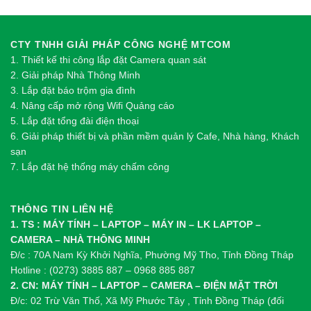
CTY TNHH GIẢI PHÁP CÔNG NGHỆ MTCOM
1.
Thi
ế
t k
ế
thi công l
ắ
p đ
ặ
t Camera quan sát
2.
Gi
ả
i pháp Nhà Thông Minh
3. Lắp đặt báo trộm gia đình
4. Nâng cấp mở rộng Wifi Quảng cáo
5. Lắp đặt tổng đài điện thoại
6. Giải pháp thiết bị và phần mềm quản lý Cafe, Nhà hàng, Khách
sạn
7. Lắp đặt hệ thống máy chấm công
THÔNG TIN LIÊN HỆ
1. TS : MÁY TÍNH – LAPTOP – MÁY IN – LK LAPTOP –
CAMERA – NHÀ THÔNG MINH
Đ/c : 70A Nam Kỳ Khởi Nghĩa, Phường Mỹ Tho, Tỉnh Đồng Tháp
Hotline : (0273) 3885 887 – 0968 885 887
2. CN: MÁY TÍNH – LAPTOP – CAMERA – ĐIỆN MẶT TRỜI
Đ/c: 02 Trừ Văn Thố, Xã Mỹ Phước Tây , Tỉnh Đồng Tháp (đối