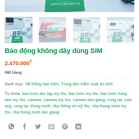
Báo động không dây dùng SIM
₫
2.470.000
Hết hàng
Danh mục:
Hệ thống báo trộm
,
Trung tâm kiểm soát an ninh
Từ khóa:
bao trom doc lap my tho
,
bao trom my tho
,
bao trom trung
tam my tho
,
camera
,
camera my tho
,
camera tien giang
,
cong tac cam
ung
,
cong tac thong minh
,
nha thông mi mỹ tho
,
nha thong minh my
tho
,
nha thong minh tien giang