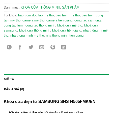
Danh mục:
KHOÁ CỬA THÔNG MINH
,
SẢN PHẨM
Từ khóa:
bao trom doc lap my tho
,
bao trom my tho
,
bao trom trung
tam my tho
,
camera my tho
,
camera tien giang
,
cong tac cam ung
,
cong tac lumi
,
cong tac thong minh
,
khoá cửa mỹ tho
,
khoá cửa
samsung
,
khoá cửa thông minh
,
khoá cửa tiền giang
,
nha thông mi mỹ
tho
,
nha thong minh my tho
,
nha thong minh tien giang
MÔ TẢ
ĐÁNH GIÁ (0)
Khóa cửa điện tử SAMSUNG SHS-H505FMK/EN