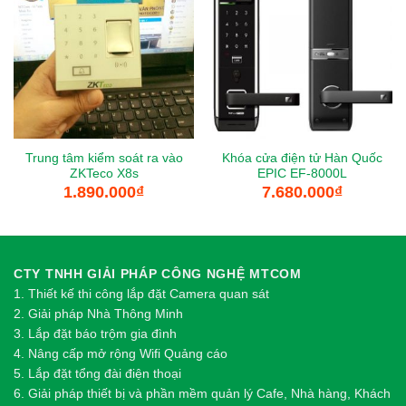
Trung tâm kiểm soát ra vào
Khóa cửa điện tử Hàn Quốc
ZKTeco X8s
EPIC EF-8000L
1.890.000
₫
7.680.000
₫
CTY TNHH GIẢI PHÁP CÔNG NGHỆ MTCOM
1.
Thi
ế
t k
ế
thi công l
ắ
p đ
ặ
t Camera quan sát
2.
Gi
ả
i pháp Nhà Thông Minh
3. Lắp đặt báo trộm gia đình
4. Nâng cấp mở rộng Wifi Quảng cáo
5. Lắp đặt tổng đài điện thoại
6. Giải pháp thiết bị và phần mềm quản lý Cafe, Nhà hàng, Khách