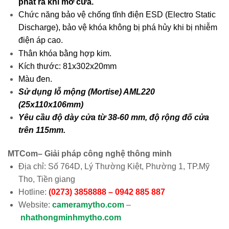
phát ra khi mở cửa.
Chức năng bảo vệ chống tĩnh điện ESD (Electro Static
Discharge), bảo vệ khóa không bị phá hủy khi bị nhiễm
điện áp cao.
Thân khóa bằng hợp kim.
Kích thước: 81x302x20mm
Màu đen.
Sử dụng lỗ mộng (Mortise) AML220
(25x110x106mm)
Yêu cầu độ dày cửa từ 38-60 mm, độ rộng đố cửa
trên 115mm.
MTCom– Giải pháp công nghệ thông minh
Địa chỉ: Số 764D, Lý Thường Kiệt, Phường 1, TP.Mỹ
Tho, Tiền giang
Hotline:
(0273) 3858888 – 0942 885 887
Website:
cameramytho.com
–
nhathongminhmytho.com