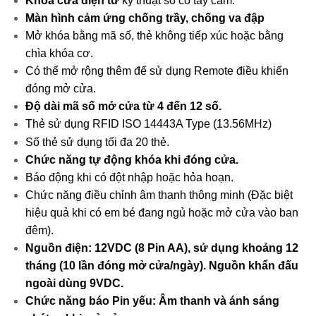
Khóa cửa điện tử
kỹ thuật số có tay cầm.
Màn hình cảm ứng chống trầy, chống va đập
Mở khóa bằng mã số, thẻ không tiếp xúc hoặc bằng
chìa khóa cơ.
Có thể mở rộng thêm để sử dụng Remote điều khiển
đóng mở cửa.
Độ dài mã số mở cửa từ 4 đến 12 số.
Thẻ sử dụng RFID ISO 14443A Type (13.56MHz)
Số thẻ sử dụng tối đa 20 thẻ.
Chức năng tự động khóa khi đóng cửa.
Báo động khi có đột nhập hoặc hỏa hoạn.
Chức năng điều chỉnh âm thanh thông minh (Đặc biệt
hiệu quả khi có em bé đang ngủ hoặc mở cửa vào ban
đêm).
Nguồn điện: 12VDC (8 Pin AA), sử dụng khoảng 12
tháng (10 lần đóng mở cửa/ngày). Nguồn khẩn đấu
ngoài dùng 9VDC.
Chức năng báo Pin yếu: Âm thanh và ánh sáng