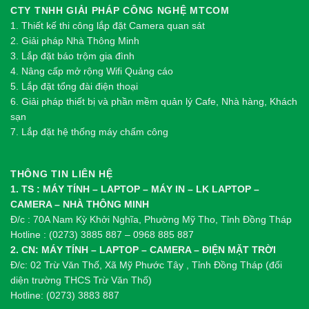
CTY TNHH GIẢI PHÁP CÔNG NGHỆ MTCOM
1.
Thi
ế
t k
ế
thi công l
ắ
p đ
ặ
t Camera quan sát
2.
Gi
ả
i pháp Nhà Thông Minh
3. Lắp đặt báo trộm gia đình
4. Nâng cấp mở rộng Wifi Quảng cáo
5. Lắp đặt tổng đài điện thoại
6. Giải pháp thiết bị và phần mềm quản lý Cafe, Nhà hàng, Khách
sạn
7. Lắp đặt hệ thống máy chấm công
THÔNG TIN LIÊN HỆ
1. TS : MÁY TÍNH – LAPTOP – MÁY IN – LK LAPTOP –
CAMERA – NHÀ THÔNG MINH
Đ/c : 70A Nam Kỳ Khởi Nghĩa, Phường Mỹ Tho, Tỉnh Đồng Tháp
Hotline : (0273) 3885 887 – 0968 885 887
2. CN: MÁY TÍNH – LAPTOP – CAMERA – ĐIỆN MẶT TRỜI
Đ/c: 02 Trừ Văn Thố, Xã Mỹ Phước Tây , Tỉnh Đồng Tháp (đối
diện trường THCS Trừ Văn Thố)
Hotline: (0273) 3883 887