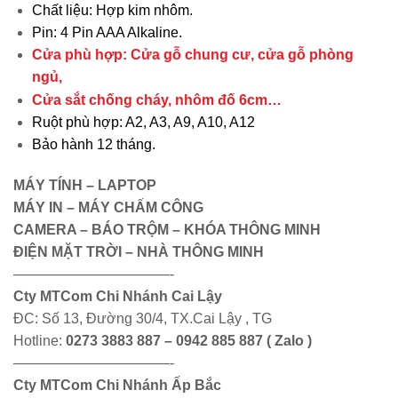
Chất liệu: Hợp kim nhôm.
Pin: 4 Pin AAA Alkaline.
Cửa phù hợp: Cửa gỗ chung cư, cửa gỗ phòng
ngủ,
Cửa sắt chống cháy, nhôm đố 6cm…
Ruột phù hợp: A2, A3, A9, A10, A12
Bảo hành 12 tháng.
MÁY TÍNH – LAPTOP
MÁY IN – MÁY CHẤM CÔNG
CAMERA – BÁO TRỘM – KHÓA THÔNG MINH
ĐIỆN MẶT TRỜI – NHÀ THÔNG MINH
———————————-
Cty MTCom Chi Nhánh Cai Lậy
ĐC: Số 13, Đường 30/4, TX.Cai Lậy , TG
Hotline:
0273 3883 887 – 0942 885 887 ( Zalo )
———————————-
Cty MTCom Chi Nhánh Ấp Bắc