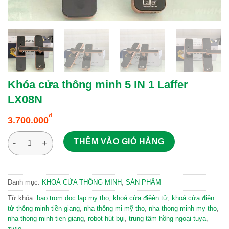
Khóa cửa thông minh 5 IN 1 Laffer
LX08N
₫
3.700.000
Khóa cửa thông minh 5 IN 1 Laffer LX08N số lượng
THÊM VÀO GIỎ HÀNG
Danh mục:
KHOÁ CỬA THÔNG MINH
,
SẢN PHẨM
Từ khóa:
bao trom doc lap my tho
,
khoá cửa điệện tử
,
khoá cửa điện
tử thông minh tiền giang
,
nha thông mi mỹ tho
,
nha thong minh my tho
,
nha thong minh tien giang
,
robot hút bụi
,
trung tâm hồng ngoại tuya
,
zivio