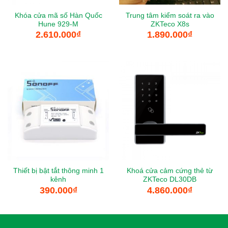
Khóa cửa mã số Hàn Quốc
Trung tâm kiểm soát ra vào
Hune 929-M
ZKTeco X8s
2.610.000
₫
1.890.000
₫
Thiết bị bật tắt thông minh 1
Khoá cửa cảm cứng thẻ từ
kênh
ZKTeco DL30DB
390.000
₫
4.860.000
₫