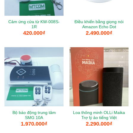
Cảm ứng cửa từ KW-008S-
Điều khiển bằng giọng nói
1R
Amazon Echo Dot
420.000
₫
2.490.000
₫
Bộ báo động trung tâm
Loa thông minh OLLi Maika
SMG 10A
Trợ lý ảo tiếng Việt
1.970.000
₫
2.290.000
₫