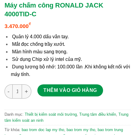
Máy chấm công RONALD JACK
4000TID-C
₫
3.470.000
Quản lý 4.000 dấu vân tay.
Mắt đọc chống trầy xướt.
Màn hình màu sang trọng.
Sử dụng Chip xử lý intel của mỹ.
Dung lượng bộ nhớ: 100.000 lần .Khi không kết nối với
máy tính.
Máy chấm công RONALD JACK 4000TID-C số lượng
THÊM VÀO GIỎ HÀNG
Danh mục:
Thiết bị kiểm soát môi trường
,
Trung tâm điều khiển
,
Trung
tâm kiểm soát an ninh
Từ khóa:
bao trom doc lap my tho
,
bao trom my tho
,
bao trom trung