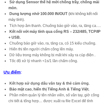
Sử dụng Sensor thế hệ mới chống trầy, chống mài
mòn.
Dung lượng nhớ 100.000 IN/OUT
(khi không kết nối
máy tính).
Tích hợp âm thanh. Chuông báo giờ vào, ra, tăng ca….
Kết nối với máy tính qua cổng RS – 232/485, TCP/IP
+ USB.
Chuông báo giờ vào, ra, tăng ca, có 15 kiểu chuông.
Hiển thị tên người chấm công lên máy.
Dữ liệu trong máy không bị mất khi xãy ra cúp điện .
Tốc độ xử lý nhanh <1s/1 lần chấm công.
Ưu điểm
:
Kết hợp sử dụng dấu vân tay & thẻ cảm ứng.
Bảo mật cao, hiển thị Tiếng Anh & Tiếng Việt.
Phần mềm quản lý tên nhân viên, số vân tay, giờ công
chi tiết & tổng hợp… được xuất ra file Excel để tính