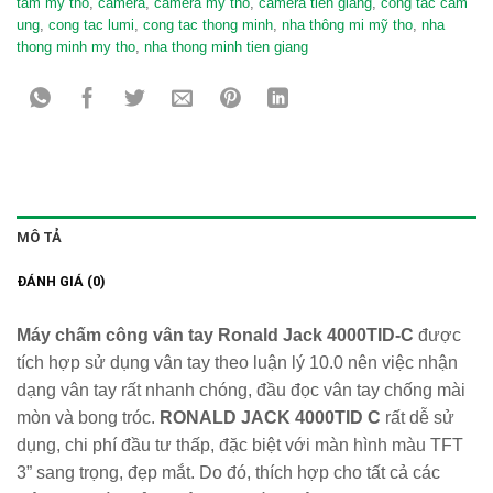
tam my tho
,
camera
,
camera my tho
,
camera tien giang
,
cong tac cam
ung
,
cong tac lumi
,
cong tac thong minh
,
nha thông mi mỹ tho
,
nha
thong minh my tho
,
nha thong minh tien giang
MÔ TẢ
ĐÁNH GIÁ (0)
Máy chấm công vân tay Ronald Jack 4000TID-C
được
tích hợp sử dụng vân tay theo luận lý 10.0 nên việc nhận
dạng vân tay rất nhanh chóng, đầu đọc vân tay chống mài
mòn và bong tróc.
RONALD JACK 4000TID C
rất dễ sử
dụng, chi phí đầu tư thấp, đặc biệt với màn hình màu TFT
3” sang trọng, đẹp mắt. Do đó, thích hợp cho tất cả các