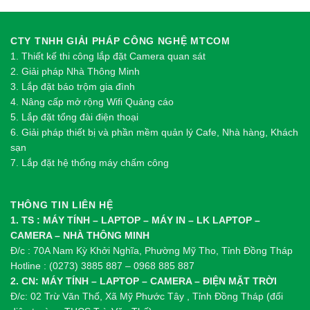
CTY TNHH GIẢI PHÁP CÔNG NGHỆ MTCOM
1.
Thi
ế
t k
ế
thi công l
ắ
p đ
ặ
t Camera quan sát
2.
Gi
ả
i pháp Nhà Thông Minh
3. Lắp đặt báo trộm gia đình
4. Nâng cấp mở rộng Wifi Quảng cáo
5. Lắp đặt tổng đài điện thoại
6. Giải pháp thiết bị và phần mềm quản lý Cafe, Nhà hàng, Khách
sạn
7. Lắp đặt hệ thống máy chấm công
THÔNG TIN LIÊN HỆ
1. TS : MÁY TÍNH – LAPTOP – MÁY IN – LK LAPTOP –
CAMERA – NHÀ THÔNG MINH
Đ/c : 70A Nam Kỳ Khởi Nghĩa, Phường Mỹ Tho, Tỉnh Đồng Tháp
Hotline : (0273) 3885 887 – 0968 885 887
2. CN: MÁY TÍNH – LAPTOP – CAMERA – ĐIỆN MẶT TRỜI
Đ/c: 02 Trừ Văn Thố, Xã Mỹ Phước Tây , Tỉnh Đồng Tháp (đối