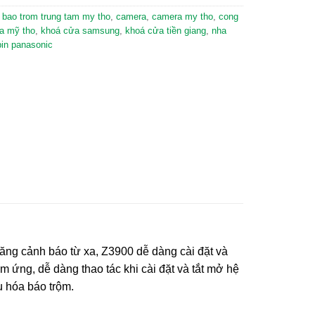
,
bao trom trung tam my tho
,
camera
,
camera my tho
,
cong
a mỹ tho
,
khoá cửa samsung
,
khoá cửa tiền giang
,
nha
pin panasonic
ăng cảnh báo từ xa, Z3900 dễ dàng cài đặt và
 ứng, dễ dàng thao tác khi cài đặt và tắt mở hệ
u hóa báo trộm.