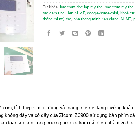
Từ khóa:
bao trom doc lap my tho
,
bao trom my tho
tac cam ung
,
đèn NLMT
,
google-home-mini
,
khoá cử
thông mi mỹ tho
,
nha thong minh tien giang
,
NLMT
,
com, tích hợp sim di động và mạng internet tăng cường khả n
ộng không dây và có dây của Zicom, Z3900 sử dụng bàn phím cảm
oàn toàn an tâm trong trường hợp kẻ trộm cắt điện nhằm vô hiệ