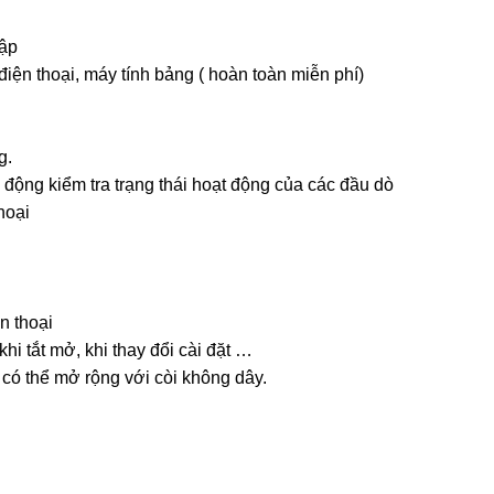
hập
ện thoại, máy tính bảng ( hoàn toàn miễn phí)
g.
 động kiểm tra trạng thái hoạt động của các đầu dò
hoại
n thoại
hi tắt mở, khi thay đổi cài đặt …
 có thể mở rộng với còi không dây.