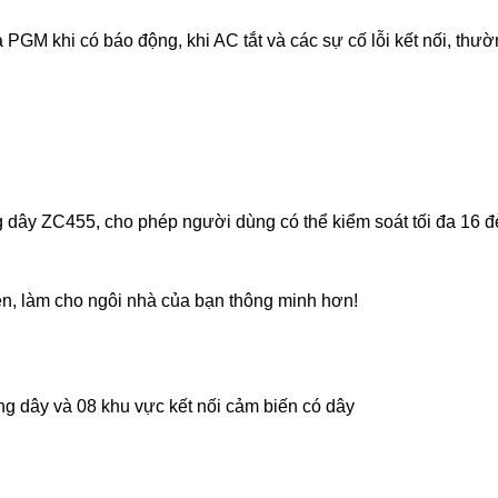
a PGM khi có báo động, khi AC tắt và các sự cố lỗi kết nối, thườ
ng dây ZC455, cho phép người dùng có thể kiểm soát tối đa 16 
t đèn, làm cho ngôi nhà của bạn thông minh hơn!
g dây và 08 khu vực kết nối cảm biến có dây
id…