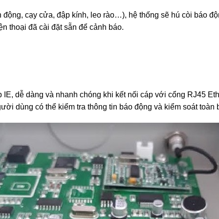
 động, cạy cửa, đập kính, leo rào…), hệ thống sẽ hú còi báo độ
ện thoại đã cài đặt sẵn để cảnh báo.
b IE, dễ dàng và nhanh chóng khi kết nối cáp với cổng RJ45 Ether
ời dùng có thể kiểm tra thông tin báo động và kiểm soát toàn b