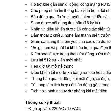
• Hỗ trợ khe gắn sim di động, cổng mạng RJ45
• Cho phép nhắn tin thông báo vị trí trộm đột n
• Báo động qua đường truyền internet đến các đi
• Soạn được nội dung tin nhắn (16 ký tự)
• Nhắn tin điều khiển được 16 công tắc điện tử
• Đàm thoại 2 chiều, nghe âm thanh hiện trườn
• Giám sát trạng thái pin yếu của các đầu dò, tự
• 15s ghi âm và phát lại khi báo trộm qua điện t
• Kiểm soát được trạng thái cửa đóng, cửa mở
• Lưu lại 512 sự kiện mới nhất
• Hẹn giờ tắt mở hệ thống
• Điều khiển tắt mờ từ xa bằng remote hoặc điệ
• Thông báo qua di động khi mất điện, có điện, k
• Tủ trung tâm tích hợp còi báo động gắn trong,
• Tích hợp bình acquy dự phòng khi mất điện
Thông số kỹ thuật:
– Điện áp vào: 220AC / 13VAC,