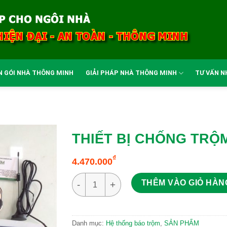
N GÓI NHÀ THÔNG MINH
GIẢI PHÁP NHÀ THÔNG MINH
TƯ VẤN N
THIẾT BỊ CHỐNG TRỘM
₫
4.470.000
THIẾT BỊ CHỐNG TRỘM ZICOM Z3900 số lượ
THÊM VÀO GIỎ HÀN
Danh mục:
Hệ thống báo trộm
,
SẢN PHẨM