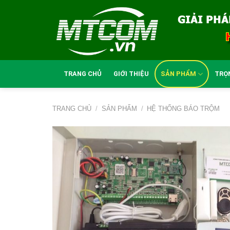
Skip
to
content
TRANG CHỦ
GIỚI THIỆU
SẢN PHẨM
TRỌ
TRANG CHỦ
/
SẢN PHẨM
/
HỆ THỐNG BÁO TRỘM