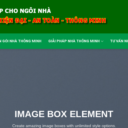
N GÓI NHÀ THÔNG MINH
GIẢI PHÁP NHÀ THÔNG MINH
TƯ VẤN N
IMAGE BOX ELEMENT
Create amazing image boxes with unlimited style options.