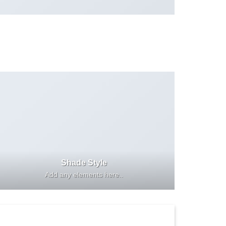
Shade Style
Add any elements here..