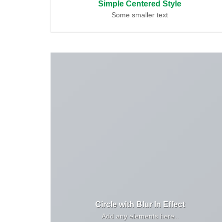
Simple Centered Style
Some smaller text
Circle with Blur In Effect
Add any elements here..