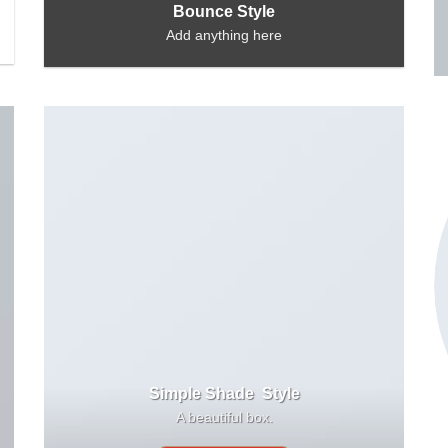
Bounce Style
Add anything here
Simple Shade Style
A beautiful box.