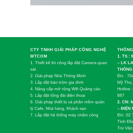
CTY TNHH GIẢI PHÁP CÔNG NGHỆ
THÔNG 
MTCOM
1. TS :
1.
Thi
ế
t k
ế
thi công l
ắ
p đ
ặ
t Camera quan
– LK L
sát
THÔNG
2.
Gi
ả
i pháp Nhà Thông Minh
Đ/c : 7
3. Lắp đặt báo trộm gia đình
Mỹ Tho,
4. Nâng cấp mở rộng Wifi Quảng cáo
Hotline 
5. Lắp đặt tổng đài điện thoại
887
6. Giải pháp thiết bị và phần mềm quản
2. CN:
lý Cafe, Nhà hàng, Khách sạn
– ĐIỆN
7. Lắp đặt hệ thống máy chấm công
Đ/c: 02
Tỉnh Đồ
Trừ Văn