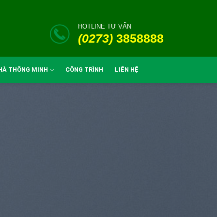
HOTLINE TƯ VẤN
(0273)
3858888
HÀ THÔNG MINH
CÔNG TRÌNH
LIÊN HỆ