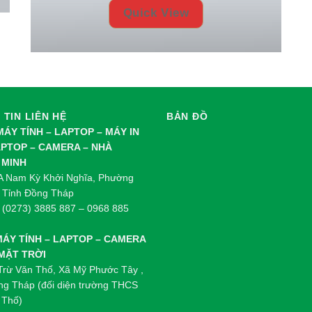
Quick View
TIN LIÊN HỆ
BẢN ĐỒ
 MÁY TÍNH – LAPTOP – MÁY IN
APTOP – CAMERA – NHÀ
 MINH
0A Nam Kỳ Khởi Nghĩa, Phường
 Tỉnh Đồng Tháp
: (0273) 3885 887 – 0968 885
 MÁY TÍNH – LAPTOP – CAMERA
 MẶT TRỜI
 Trừ Văn Thố, Xã Mỹ Phước Tây ,
ng Tháp (đối diện trường THCS
 Thố)