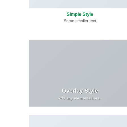
Simple Style
Some smaller text
Overlay Style
Add any elements here..