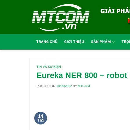
Skip
to
content
TRANG CHỦ
GIỚI THIỆU
SẢN PHẨM
TRỌ
TIN VÀ SỰ KIỆN
Eureka NER 800 – robot 
POSTED ON
14/05/2022
BY
MTCOM
14
Th5