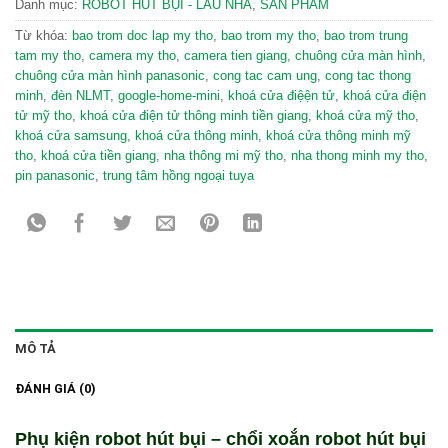
Danh mục:
ROBOT HÚT BỤI - LAU NHÀ
,
SẢN PHẨM
Từ khóa:
bao trom doc lap my tho
,
bao trom my tho
,
bao trom trung
tam my tho
,
camera my tho
,
camera tien giang
,
chuông cửa màn hình
,
chuông cửa màn hình panasonic
,
cong tac cam ung
,
cong tac thong
minh
,
đèn NLMT
,
google-home-mini
,
khoá cửa điệện tử
,
khoá cửa điện
tử mỹ tho
,
khoá cửa điện tử thông minh tiền giang
,
khoá cửa mỹ tho
,
khoá cửa samsung
,
khoá cửa thông minh
,
khoá cửa thông minh mỹ
tho
,
khoá cửa tiền giang
,
nha thông mi mỹ tho
,
nha thong minh my tho
,
pin panasonic
,
trung tâm hồng ngoại tuya
MÔ TẢ
ĐÁNH GIÁ (0)
Phụ kiện robot hút bụi – chổi xoắn robot hút bụi