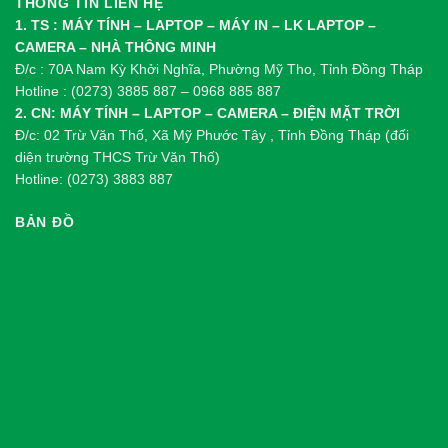
THÔNG TIN LIÊN HỆ
1. TS : MÁY TÍNH – LAPTOP – MÁY IN – LK LAPTOP –
CAMERA – NHÀ THÔNG MINH
Đ/c : 70A Nam Kỳ Khởi Nghĩa, Phường Mỹ Tho, Tỉnh Đồng Tháp
Hotline : (0273) 3885 887 – 0968 885 887
2. CN: MÁY TÍNH – LAPTOP – CAMERA – ĐIỆN MẶT TRỜI
Đ/c: 02 Trừ Văn Thố, Xã Mỹ Phước Tây , Tỉnh Đồng Tháp (đối
diện trường THCS Trừ Văn Thố)
Hotline: (0273) 3883 887
BẢN ĐỒ