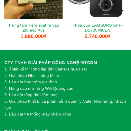
Trung tâm kiểm soát ra vào
Khóa cửa SAMSUNG SHP-
ZKTeco X8s
DS705MK/EN
1.890.000
₫
5.740.000
₫
CTY TNHH GIẢI PHÁP CÔNG NGHỆ MTCOM
1.
Thi
ế
t k
ế
thi công l
ắ
p đ
ặ
t Camera quan sát
2.
Gi
ả
i pháp Nhà Thông Minh
3. Lắp đặt báo trộm gia đình
4. Nâng cấp mở rộng Wifi Quảng cáo
5. Lắp đặt tổng đài điện thoại
6. Giải pháp thiết bị và phần mềm quản lý Cafe, Nhà hàng, Khách
sạn
7. Lắp đặt hệ thống máy chấm công