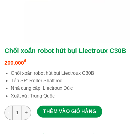
Chổi xoắn robot hút bụi Liectroux C30B
₫
200.000
Chổi xoắn robot hút bụi Liectroux C30B
Tên SP: Roller Shaft rod
Nhà cung cấp: Liectroux Đức
Xuất xứ: Trung Quốc
Chổi xoắn robot hút bụi Liectroux C30B số lượng
THÊM VÀO GIỎ HÀNG