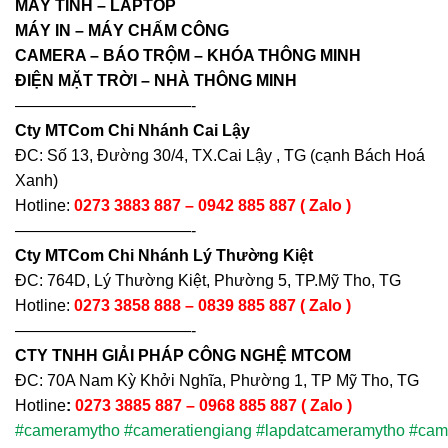
MÁY TÍNH – LAPTOP
MÁY IN – MÁY CHẤM CÔNG
CAMERA – BÁO TRỘM – KHÓA THÔNG MINH
ĐIỆN MẶT TRỜI – NHÀ THÔNG MINH
———————————-
Cty MTCom Chi Nhánh Cai Lậy
ĐC: Số 13, Đường 30/4, TX.Cai Lậy , TG (cạnh Bách Hoá
Xanh)
Hotline:
0273 3883 887 – 0942 885 887 ( Zalo )
———————————-
Cty MTCom Chi Nhánh Lý Thường Kiệt
ĐC: 764D, Lý Thường Kiệt, Phường 5, TP.Mỹ Tho, TG
Hotline:
0273 3858 888 – 0839 885 887 ( Zalo )
———————————-
CTY TNHH GIẢI PHÁP CÔNG NGHỆ MTCOM
ĐC: 70A Nam Kỳ Khởi Nghĩa, Phường 1, TP Mỹ Tho, TG
Hotline
:
0273 3885 887 – 0968 885 887 ( Zalo )
#cameramytho
#cameratiengiang
#lapdatcameramytho
#came