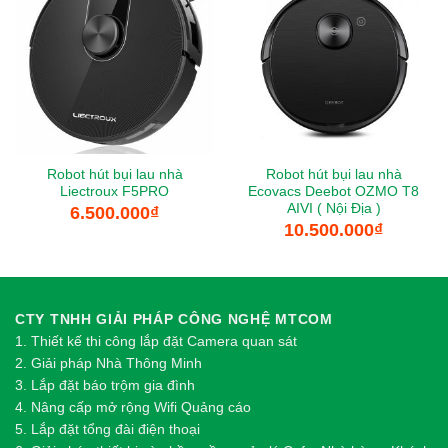
Robot hút bụi lau nhà
Robot hút bụi lau nhà
Liectroux F5PRO
Ecovacs Deebot OZMO T8
AIVI ( Nội Địa )
6.500.000
₫
10.500.000
₫
CTY TNHH GIẢI PHÁP CÔNG NGHỆ MTCOM
1.
Thi
ế
t k
ế
thi công l
ắ
p đ
ặ
t Camera quan sát
2.
Gi
ả
i pháp Nhà Thông Minh
3. Lắp đặt báo trộm gia đình
4. Nâng cấp mở rộng Wifi Quảng cáo
5. Lắp đặt tổng đài điện thoại