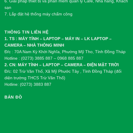
6. Giải pháp thiết bị và phần mềm quản lý Cafe, Nhà hàng, Khách
sạn
7. Lắp đặt hệ thống máy chấm công
THÔNG TIN LIÊN HỆ
1. TS : MÁY TÍNH – LAPTOP – MÁY IN – LK LAPTOP –
CAMERA – NHÀ THÔNG MINH
Đ/c : 70A Nam Kỳ Khởi Nghĩa, Phường Mỹ Tho, Tỉnh Đồng Tháp
Hotline : (0273) 3885 887 – 0968 885 887
2. CN: MÁY TÍNH – LAPTOP – CAMERA – ĐIỆN MẶT TRỜI
Đ/c: 02 Trừ Văn Thố, Xã Mỹ Phước Tây , Tỉnh Đồng Tháp (đối
diện trường THCS Trừ Văn Thố)
Hotline: (0273) 3883 887
BẢN ĐỒ