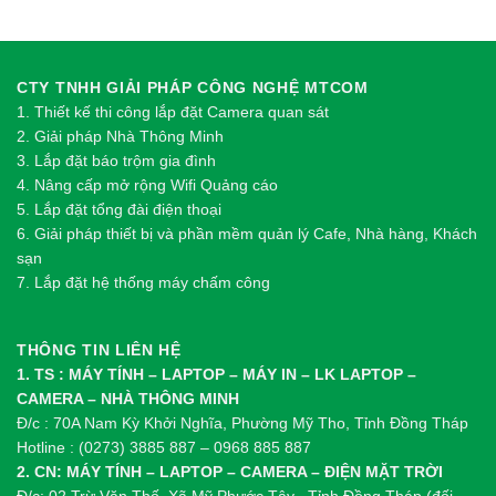
CTY TNHH GIẢI PHÁP CÔNG NGHỆ MTCOM
1.
Thi
ế
t k
ế
thi công l
ắ
p đ
ặ
t Camera quan sát
2.
Gi
ả
i pháp Nhà Thông Minh
3. Lắp đặt báo trộm gia đình
4. Nâng cấp mở rộng Wifi Quảng cáo
5. Lắp đặt tổng đài điện thoại
6. Giải pháp thiết bị và phần mềm quản lý Cafe, Nhà hàng, Khách
sạn
7. Lắp đặt hệ thống máy chấm công
THÔNG TIN LIÊN HỆ
1. TS : MÁY TÍNH – LAPTOP – MÁY IN – LK LAPTOP –
CAMERA – NHÀ THÔNG MINH
Đ/c : 70A Nam Kỳ Khởi Nghĩa, Phường Mỹ Tho, Tỉnh Đồng Tháp
Hotline : (0273) 3885 887 – 0968 885 887
2. CN: MÁY TÍNH – LAPTOP – CAMERA – ĐIỆN MẶT TRỜI
Đ/c: 02 Trừ Văn Thố, Xã Mỹ Phước Tây , Tỉnh Đồng Tháp (đối