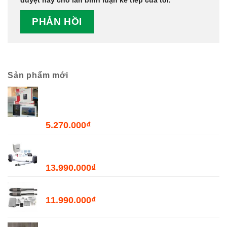
Sản phẩm mới
Combo Chuông Cửa Màn Hình WiFi Dahua
DHI-VTH2621GW-WP + DHI-VTO2211G-WP-
S2
5.270.000
₫
Bộ Đóng Mở Cửa Tự Động JOYTECH PK300D
- 300kg
13.990.000
₫
Bộ Đóng Mở Cổng Tự Động PKMC03 - 400kg
11.990.000
₫