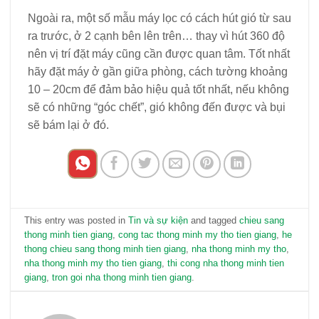
Ngoài ra, một số mẫu máy lọc có cách hút gió từ sau
ra trước, ở 2 cạnh bên lên trên… thay vì hút 360 độ
nên vị trí đặt máy cũng cần được quan tâm. Tốt nhất
hãy đặt máy ở gần giữa phòng, cách tường khoảng
10 – 20cm để đảm bảo hiệu quả tốt nhất, nếu không
sẽ có những “góc chết”, gió không đến được và bụi
sẽ bám lại ở đó.
This entry was posted in
Tin và sự kiện
and tagged
chieu sang
thong minh tien giang
,
cong tac thong minh my tho tien giang
,
he
thong chieu sang thong minh tien giang
,
nha thong minh my tho
,
nha thong minh my tho tien giang
,
thi cong nha thong minh tien
giang
,
tron goi nha thong minh tien giang
.