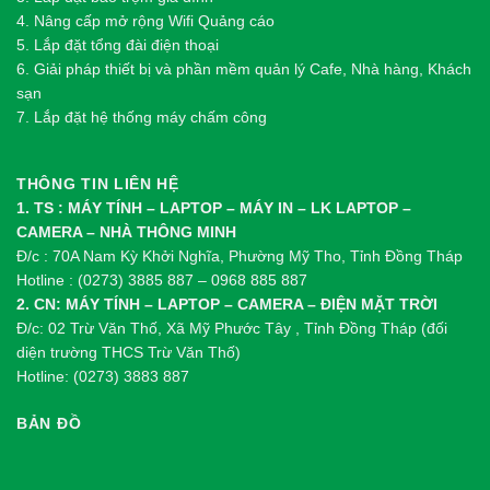
4. Nâng cấp mở rộng Wifi Quảng cáo
5. Lắp đặt tổng đài điện thoại
6. Giải pháp thiết bị và phần mềm quản lý Cafe, Nhà hàng, Khách
sạn
7. Lắp đặt hệ thống máy chấm công
THÔNG TIN LIÊN HỆ
1. TS : MÁY TÍNH – LAPTOP – MÁY IN – LK LAPTOP –
CAMERA – NHÀ THÔNG MINH
Đ/c : 70A Nam Kỳ Khởi Nghĩa, Phường Mỹ Tho, Tỉnh Đồng Tháp
Hotline : (0273) 3885 887 – 0968 885 887
2. CN: MÁY TÍNH – LAPTOP – CAMERA – ĐIỆN MẶT TRỜI
Đ/c: 02 Trừ Văn Thố, Xã Mỹ Phước Tây , Tỉnh Đồng Tháp (đối
diện trường THCS Trừ Văn Thố)
Hotline: (0273) 3883 887
BẢN ĐỒ