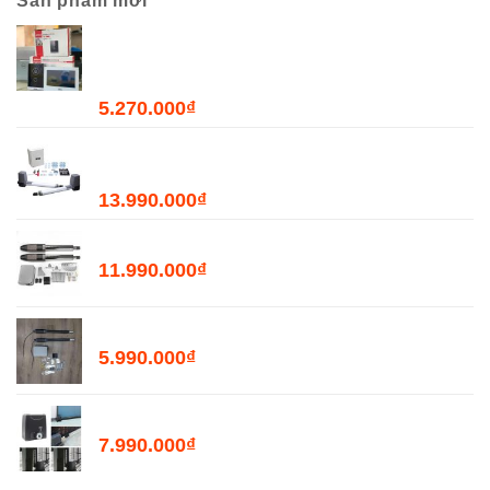
Sản phẩm mới
Combo Chuông Cửa Màn Hình WiFi Dahua
DHI-VTH2621GW-WP + DHI-VTO2211G-WP-
S2
5.270.000
₫
Bộ Đóng Mở Cửa Tự Động JOYTECH PK300D
- 300kg
13.990.000
₫
Bộ Đóng Mở Cổng Tự Động PKMC03 - 400kg
11.990.000
₫
Bộ Đóng Mở Cổng Tự Động PKMC05 - 200kg
5.990.000
₫
Motor Mở Cổng Lùa Tự Động PKM2000
7.990.000
₫