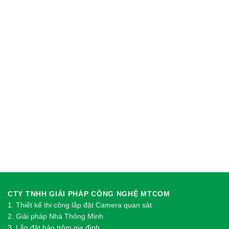
CTY TNHH GIẢI PHÁP CÔNG NGHỆ MTCOM
1.
Thi
ế
t k
ế
thi công l
ắ
p đ
ặ
t Camera quan sát
2.
Gi
ả
i pháp Nhà Thông Minh
3. Lắp đặt báo trộm gia đình