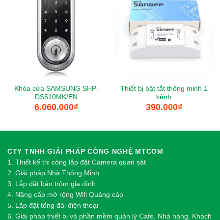
Khóa cửa SAMSUNG SHP-
Thiết bị bật tắt thông minh 1
DS510MK/EN
kênh
6.060.000
₫
390.000
₫
CTY TNHH GIẢI PHÁP CÔNG NGHỆ MTCOM
1.
Thi
ế
t k
ế
thi công l
ắ
p đ
ặ
t Camera quan sát
2.
Gi
ả
i pháp Nhà Thông Minh
3. Lắp đặt báo trộm gia đình
4. Nâng cấp mở rộng Wifi Quảng cáo
5. Lắp đặt tổng đài điện thoại
6. Giải pháp thiết bị và phần mềm quản lý Cafe, Nhà hàng, Khách