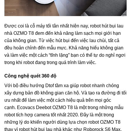
Được coi là cỗ máy tối tân nhất hiện nay, robot hút bụi lau
nhà OZMO T8 đem đến khả năng làm sạch mọi giới hạn
của không gian. Từ việc hút bụi đến việc lau chùi, tất cả
đều hoản chỉnh đến mẫu mực. Khả năng hiểu không gian
và làm việc một cách “tĩnh lặng” bạn có thể tự do nghỉ ngơi
trong khi robot đang trong quá trình làm việc.
Công nghệ quét 360 độ
Với bộ điều hướng Dtof tầm xa giúp robot nhanh chóng
xây dựng bản đồ không gian căn hộ. Và tạo ra đường đi tối
ưu nhất để làm việc một cách hiệu quả trên mọi góc
cạnh. Ecovacs Deebot OZMO T8 là một trong những mẫu
robot tích hợp camera tốt nhất 2020. Đây là một trong
những lý do khiến người dùng lựa chọn robot OZMO T8
thay vì robot hút bụi lau nhà khác như Roborock S6 Max.