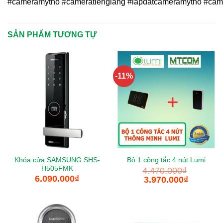
#cameramytho
#cameratiengiang
#lapdatcameramytho
#came
SẢN PHẨM TƯƠNG TỰ
-11%
Khóa cửa SAMSUNG SHS-
Bộ 1 công tắc 4 nút Lumi
H505FMK
4.470.000
₫
6.090.000
₫
3.970.000
₫