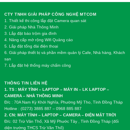
CTY TNHH GIẢI PHÁP CÔNG NGHỆ MTCOM
1.
Thi
ế
t k
ế
thi công l
ắ
p đ
ặ
t Camera quan sát
2.
Gi
ả
i pháp Nhà Thông Minh
3. Lắp đặt báo trộm gia đình
4. Nâng cấp mở rộng Wifi Quảng cáo
5. Lắp đặt tổng đài điện thoại
6. Giải pháp thiết bị và phần mềm quản lý Cafe, Nhà hàng, Khách
sạn
7. Lắp đặt hệ thống máy chấm công
THÔNG TIN LIÊN HỆ
1. TS : MÁY TÍNH – LAPTOP – MÁY IN – LK LAPTOP –
CAMERA – NHÀ THÔNG MINH
Đ/c : 70A Nam Kỳ Khởi Nghĩa, Phường Mỹ Tho, Tỉnh Đồng Tháp
Hotline : (0273) 3885 887 – 0968 885 887
2. CN: MÁY TÍNH – LAPTOP – CAMERA – ĐIỆN MẶT TRỜI
Đ/c: 02 Trừ Văn Thố, Xã Mỹ Phước Tây , Tỉnh Đồng Tháp (đối
diện trường THCS Trừ Văn Thố)