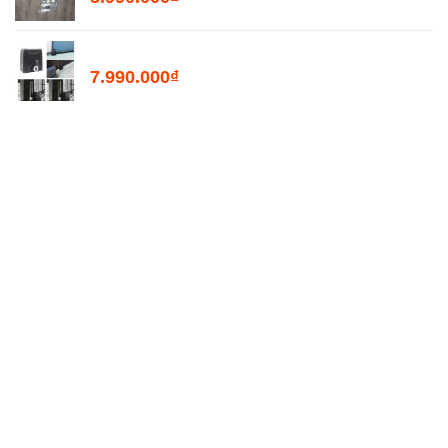
Motor Mở Cổng Lùa Tự Động PKM2000
7.990.000
₫