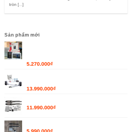
tròn [...]
Sản phẩm mới
Combo Chuông Cửa Màn Hình WiFi Dahua
DHI-VTH2621GW-WP + DHI-VTO2211G-WP-
S2
5.270.000
₫
Bộ Đóng Mở Cửa Tự Động JOYTECH PK300D
- 300kg
13.990.000
₫
Bộ Đóng Mở Cổng Tự Động PKMC03 - 400kg
11.990.000
₫
Bộ Đóng Mở Cổng Tự Động PKMC05 - 200kg
5.990.000
₫