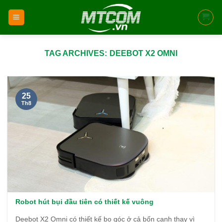
Skip
to
content
TAG ARCHIVES:
DEEBOT X2 OMNI
25
Th8
Robot hút bụi đầu tiên có thiết kế vuông
Deebot X2 Omni có thiết kế bo góc ở cả bốn cạnh thay vì